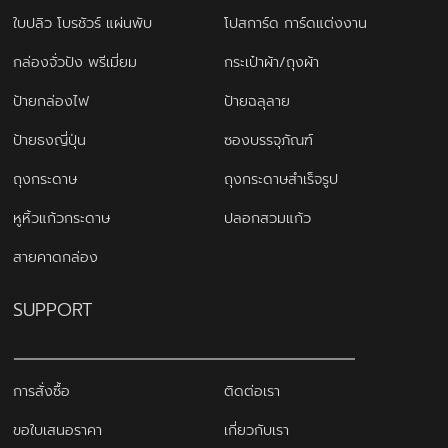
ใบปลิว โบรชัวร์ แผ่นพับ
โปสการ์ด การ์ดแต่งงาน
กล่องจั่วปัง พรีเมี่ยม
กระเป๋าผ้า/ถุงผ้า
ป้ายกล่องไฟ
ป้ายฉลุลาย
ป้ายธงญี่ปุ่น
ซองบรรจุภัณฑ์
ถุงกระดาษ
ถุงกระดาษสำเร็จรูป
หูหิ้วแก้วกระดาษ
ปลอกสวมแก้ว
สายคาดกล่อง
SUPPORT
การสั่งซื้อ
ติดต่อเรา
ขอใบเสนอราคา
เกี่ยวกับเรา