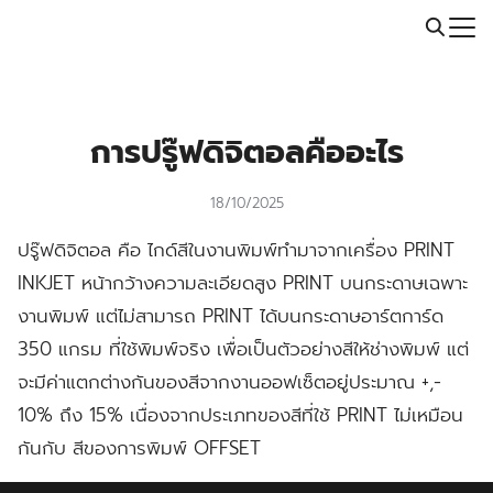
Skip
Call: 064-246-5614 | Line: @thaiprintshop
to
Search
content
for:
การปรู๊ฟดิจิตอลคืออะไร
18/10/2025
ปรู๊ฟดิจิตอล คือ ไกด์สีในงานพิมพ์ทำมาจากเครื่อง PRINT
INKJET หน้ากว้างความละเอียดสูง PRINT บนกระดาษเฉพาะ
งานพิมพ์ แต่ไม่สามารถ PRINT ได้บนกระดาษอาร์ตการ์ด
350 แกรม ที่ใช้พิมพ์จริง เพื่อเป็นตัวอย่างสีให้ช่างพิมพ์ แต่
จะมีค่าแตกต่างกันของสีจากงานออฟเซ็ตอยู่ประมาณ +,-
10% ถึง 15% เนื่องจากประเภทของสีที่ใช้ PRINT ไม่เหมือน
กันกับ สีของการพิมพ์ OFFSET