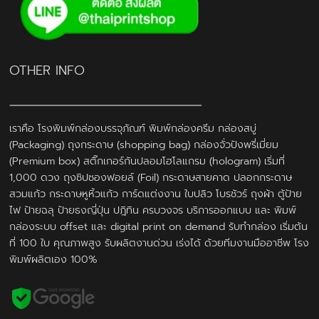
OTHER INFO
เราคือ โรงพิมพ์กล่องบรรจุภัณฑ์ พิมพ์กล่องครีม กล่องสบู่
(Packaging) ถุงกระดาษ (shopping bag) กล่องจั่วปังพรี่เมี่ยม
(Premium box) สติ๊กเกอร์กันปลอมโฮโลแกรม (hologram) เริ่มที่
1,000 ดวง ถุงซิปซองฟอยล์ (Foil) กระดาษสายคาด ปลอกกระดาษ
สวมแก้ว กระดาษหูหิ้วแก้ว การ์ดแต่งงาน ใบปลิว โบรชัวร์ ถุงผ้า ตู้ป้าย
ไฟ ป้ายฉลุ ป้ายธงญี่ปุ่น ปฎิทิน ครบวงจร บริการออกแบบ และ พิมพ์
กล่องระบบ offset และ digital print on demand รับทำกล่อง เริ่มต้น
ที่ 100 ใบ คุณภาพสูง รับผลิตงานด่วน เร่งได้ ด้วยทีมงานมืออาชีพ โรง
พิมพ์ผลิตเอง 100%