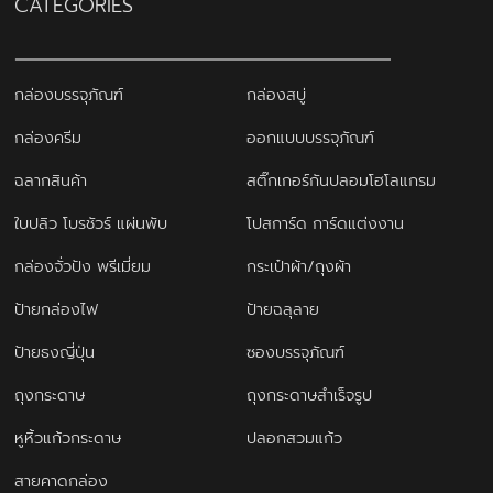
CATEGORIES
กล่องบรรจุภัณฑ์
กล่องสบู่
กล่องครีม
ออกแบบบรรจุภัณฑ์
ฉลากสินค้า
สติ๊กเกอร์กันปลอมโฮโลแกรม
ใบปลิว โบรชัวร์ แผ่นพับ
โปสการ์ด การ์ดแต่งงาน
กล่องจั่วปัง พรีเมี่ยม
กระเป๋าผ้า/ถุงผ้า
ป้ายกล่องไฟ
ป้ายฉลุลาย
ป้ายธงญี่ปุ่น
ซองบรรจุภัณฑ์
ถุงกระดาษ
ถุงกระดาษสำเร็จรูป
หูหิ้วแก้วกระดาษ
ปลอกสวมแก้ว
สายคาดกล่อง