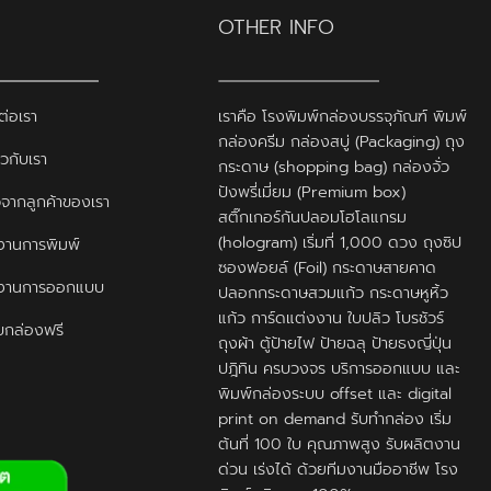
OTHER INFO
ต่อเรา
เราคือ โรงพิมพ์กล่องบรรจุภัณฑ์ พิมพ์
กล่องครีม กล่องสบู่ (Packaging) ถุง
ยวกับเรา
กระดาษ (shopping bag) กล่องจั่ว
ปังพรี่เมี่ยม (Premium box)
ิวจากลูกค้าของเรา
สติ๊กเกอร์กันปลอมโฮโลแกรม
(hologram) เริ่มที่ 1,000 ดวง ถุงซิป
านการพิมพ์
ซองฟอยล์ (Foil) กระดาษสายคาด
งานการออกแบบ
ปลอกกระดาษสวมแก้ว กระดาษหูหิ้ว
แก้ว การ์ดแต่งงาน ใบปลิว โบรชัวร์
กล่องฟรี
ถุงผ้า ตู้ป้ายไฟ ป้ายฉลุ ป้ายธงญี่ปุ่น
ปฎิทิน ครบวงจร บริการออกแบบ และ
พิมพ์กล่องระบบ offset และ digital
print on demand รับทำกล่อง เริ่ม
ต้นที่ 100 ใบ คุณภาพสูง รับผลิตงาน
ด่วน เร่งได้ ด้วยทีมงานมืออาชีพ โรง