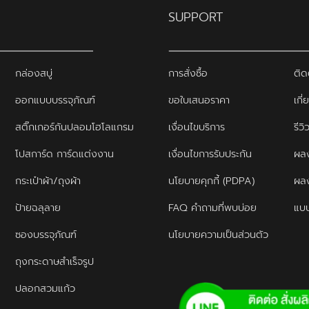
SUPPORT
กล่องสบู่
การสั่งซื้อ
ติด
ออกแบบบรรจุภัณฑ์
ขอใบเสนอราคา
เกี่
สติ๊กเกอร์กันปลอมโฮโลแกรม
เงื่อนไขบริการ
รีว
โปสการ์ด การ์ดแต่งงาน
เงื่อนไขการรับประกัน
ผลง
กระเป๋าผ้า/ถุงผ้า
นโยบายคุกกี้ (PDPA)
ผล
ป้ายฉลุลาย
FAQ คำถามที่พบบ่อย
แบบ
ซองบรรจุภัณฑ์
นโยบายความเป็นส่วนตัว
ถุงกระดาษสำเร็จรูป
ปลอกสวมแก้ว