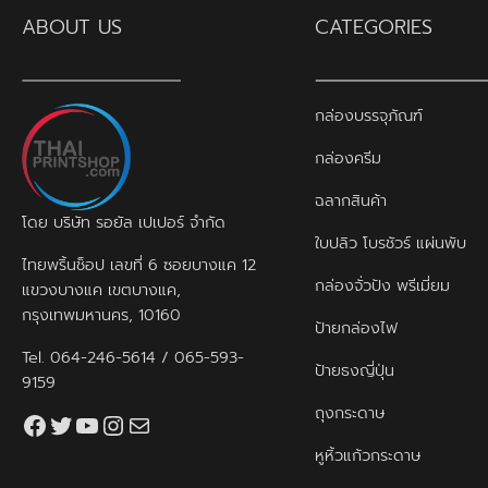
ABOUT US
CATEGORIES
กล่องบรรจุภัณฑ์
กล่องครีม
ฉลากสินค้า
โดย บริษัท รอยัล เปเปอร์ จำกัด
ใบปลิว โบรชัวร์ แผ่นพับ
ไทยพริ้นช็อป เลขที่ 6 ซอยบางแค 12
กล่องจั่วปัง พรีเมี่ยม
แขวงบางแค เขตบางแค,
กรุงเทพมหานคร, 10160
ป้ายกล่องไฟ
Tel.
064-246-5614
/
065-593-
ป้ายธงญี่ปุ่น
9159
ถุงกระดาษ
Facebook
Twitter
YouTube
Instagram
thaiprintshop.aw@gmail.com
หูหิ้วแก้วกระดาษ