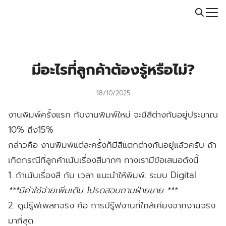
Skip
Call: 064-246-5614 | Line: @thaiprintshop
to
Search
content
for:
มีอะไรที่ลูกค้าต้องรู้หรือไม่?
18/10/2025
งานพิมพ์ครั้งแรก กับงานพิมพ์ใหม่ จะมีสีต่างกันอยู่ประมาณ
10% ถึง15%
กล่าวคือ งานพิมพ์แต่ละครั้งก็มีสีแตกต่างกันอยู่แล้วครับ ถ้า
เกิดกรณีที่ลูกค้าเน้นเรื่องสีมากๆ ทางเรามีข้อเสนอดังนี้
1. ถ้าเน้นเรื่องสี กับ เวลา แนะนำให้พิมพ์. ระบบ Digital
***มีค่าใช้จ่ายเพิ่มเติม โปรดสอบถามฝ่ายขาย ***
2. ดูปรู๊ฟเพลทจริง คือ การปรู๊ฟงานที่ใกล้เคียงจากงานจริง
มาที่สุด