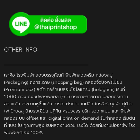
OTHER INFO
เราคือ โรงพิมพ์กล่องบรรจุภัณฑ์ พิมพ์กล่องครีม กล่องสบู่
(Packaging) ถุงกระดาษ (shopping bag) กล่องจั่วปังพรี่เมี่ยม
(Premium box) สติ๊กเกอร์กันปลอมโฮโลแกรม (hologram) เริ่มที่
1,000 ดวง ถุงซิปซองฟอยล์ (Foil) กระดาษสายคาด ปลอกกระดาษ
สวมแก้ว กระดาษหูหิ้วแก้ว การ์ดแต่งงาน ใบปลิว โบรชัวร์ ถุงผ้า ตู้ป้าย
ไฟ ป้ายฉลุ ป้ายธงญี่ปุ่น ปฎิทิน ครบวงจร บริการออกแบบ และ พิมพ์
กล่องระบบ offset และ digital print on demand รับทำกล่อง เริ่มต้น
ที่ 100 ใบ คุณภาพสูง รับผลิตงานด่วน เร่งได้ ด้วยทีมงานมืออาชีพ โรง
พิมพ์ผลิตเอง 100%