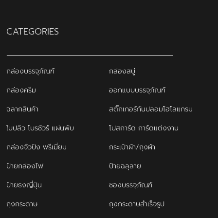
CATEGORIES
กล่องบรรจุภัณฑ์
กล่องสบู่
กล่องครีม
ออกแบบบรรจุภัณฑ์
ฉลากสินค้า
สติ๊กเกอร์กันปลอมโฮโลแกรม
ใบปลิว โบรชัวร์ แผ่นพับ
โปสการ์ด การ์ดแต่งงาน
กล่องจั่วปัง พรีเมี่ยม
กระเป๋าผ้า/ถุงผ้า
ป้ายกล่องไฟ
ป้ายฉลุลาย
ป้ายธงญี่ปุ่น
ซองบรรจุภัณฑ์
ถุงกระดาษ
ถุงกระดาษสำเร็จรูป