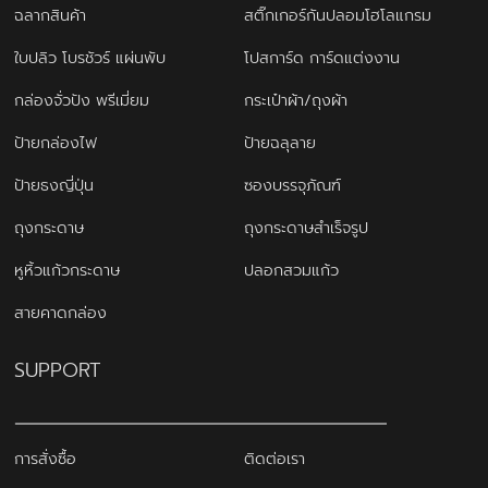
ฉลากสินค้า
สติ๊กเกอร์กันปลอมโฮโลแกรม
ใบปลิว โบรชัวร์ แผ่นพับ
โปสการ์ด การ์ดแต่งงาน
กล่องจั่วปัง พรีเมี่ยม
กระเป๋าผ้า/ถุงผ้า
ป้ายกล่องไฟ
ป้ายฉลุลาย
ป้ายธงญี่ปุ่น
ซองบรรจุภัณฑ์
ถุงกระดาษ
ถุงกระดาษสำเร็จรูป
หูหิ้วแก้วกระดาษ
ปลอกสวมแก้ว
สายคาดกล่อง
SUPPORT
การสั่งซื้อ
ติดต่อเรา