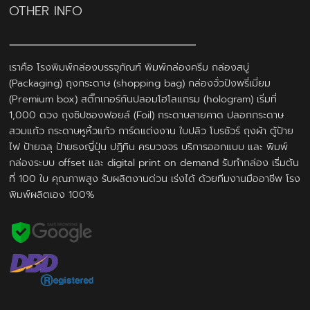
OTHER INFO
เราคือ โรงพิมพ์กล่องบรรจุภัณฑ์ พิมพ์กล่องครีม กล่องสบู่
(Packaging) ถุงกระดาษ (shopping bag) กล่องจั่วปังพรี่เมี่ยม
(Premium box) สติ๊กเกอร์กันปลอมโฮโลแกรม (hologram) เริ่มที่
1,000 ดวง ถุงซิปซองฟอยล์ (Foil) กระดาษสายคาด ปลอกกระดาษ
สวมแก้ว กระดาษหูหิ้วแก้ว การ์ดแต่งงาน ใบปลิว โบรชัวร์ ถุงผ้า ตู้ป้าย
ไฟ ป้ายฉลุ ป้ายธงญี่ปุ่น ปฎิทิน ครบวงจร บริการออกแบบ และ พิมพ์
กล่องระบบ offset และ digital print on demand รับทำกล่อง เริ่มต้น
ที่ 100 ใบ คุณภาพสูง รับผลิตงานด่วน เร่งได้ ด้วยทีมงานมืออาชีพ โรง
พิมพ์ผลิตเอง 100%