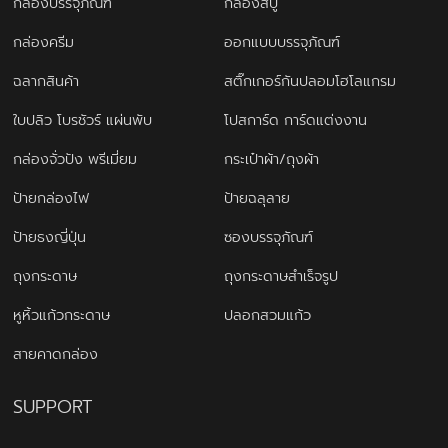
กล่องบรรจุภัณฑ์
กล่องสบู่
กล่องครีม
ออกแบบบรรจุภัณฑ์
ฉลากสินค้า
สติ๊กเกอร์กันปลอมโฮโลแกรม
ใบปลิว โบรชัวร์ แผ่นพับ
โปสการ์ด การ์ดแต่งงาน
กล่องจั่วปัง พรีเมี่ยม
กระเป๋าผ้า/ถุงผ้า
ป้ายกล่องไฟ
ป้ายฉลุลาย
ป้ายธงญี่ปุ่น
ซองบรรจุภัณฑ์
ถุงกระดาษ
ถุงกระดาษสำเร็จรูป
หูหิ้วแก้วกระดาษ
ปลอกสวมแก้ว
สายคาดกล่อง
SUPPORT