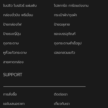
ใบปลิว โบรชัวร์ แผ่นพับ
โปสการ์ด การ์ดแต่งงาน
กล่องจั่วปัง พรีเมี่ยม
กระเป๋าผ้า/ถุงผ้า
ป้ายกล่องไฟ
ป้ายฉลุลาย
ป้ายธงญี่ปุ่น
ซองบรรจุภัณฑ์
ถุงกระดาษ
ถุงกระดาษสำเร็จรูป
หูหิ้วแก้วกระดาษ
ปลอกสวมแก้ว
สายคาดกล่อง
SUPPORT
การสั่งซื้อ
ติดต่อเรา
ขอใบเสนอราคา
เกี่ยวกับเรา