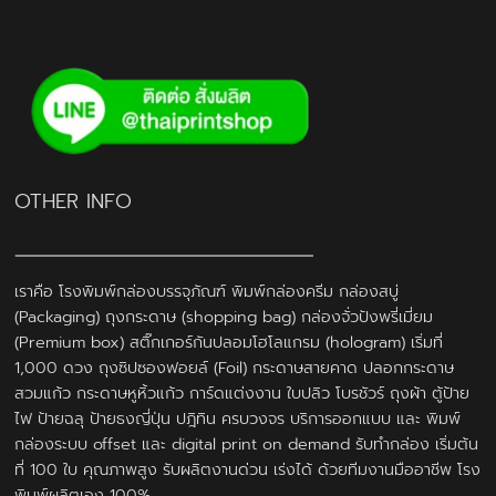
OTHER INFO
เราคือ โรงพิมพ์กล่องบรรจุภัณฑ์ พิมพ์กล่องครีม กล่องสบู่
(Packaging) ถุงกระดาษ (shopping bag) กล่องจั่วปังพรี่เมี่ยม
(Premium box) สติ๊กเกอร์กันปลอมโฮโลแกรม (hologram) เริ่มที่
1,000 ดวง ถุงซิปซองฟอยล์ (Foil) กระดาษสายคาด ปลอกกระดาษ
สวมแก้ว กระดาษหูหิ้วแก้ว การ์ดแต่งงาน ใบปลิว โบรชัวร์ ถุงผ้า ตู้ป้าย
ไฟ ป้ายฉลุ ป้ายธงญี่ปุ่น ปฎิทิน ครบวงจร บริการออกแบบ และ พิมพ์
กล่องระบบ offset และ digital print on demand รับทำกล่อง เริ่มต้น
ที่ 100 ใบ คุณภาพสูง รับผลิตงานด่วน เร่งได้ ด้วยทีมงานมืออาชีพ โรง
พิมพ์ผลิตเอง 100%