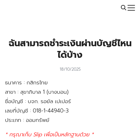
Skip
Call: 064-246-5614 | Line: @thaiprintshop
to
Search
content
for:
ฉันสามารถชำระเงินผ่านบัญชีไหน
ได้บ้าง
18/10/2025
ธนาคาร :
กสิกรไทย
สาขา :
สุขาภิบาล 1 (บางบอน)
ชื่อบัญชี :
บจก. รอยัล เปเปอร์
เลขที่บัญชี :
018-1-44940-3
ประเภท :
ออมทรัพย์
* กรุณาเก็บ Slip เพื่อเป็นหลักฐานด้วย *