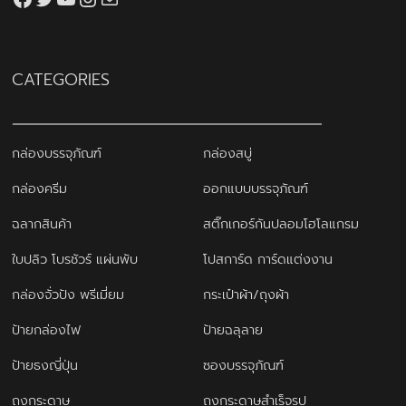
CATEGORIES
กล่องบรรจุภัณฑ์
กล่องสบู่
กล่องครีม
ออกแบบบรรจุภัณฑ์
ฉลากสินค้า
สติ๊กเกอร์กันปลอมโฮโลแกรม
ใบปลิว โบรชัวร์ แผ่นพับ
โปสการ์ด การ์ดแต่งงาน
กล่องจั่วปัง พรีเมี่ยม
กระเป๋าผ้า/ถุงผ้า
ป้ายกล่องไฟ
ป้ายฉลุลาย
ป้ายธงญี่ปุ่น
ซองบรรจุภัณฑ์
ถุงกระดาษ
ถุงกระดาษสำเร็จรูป