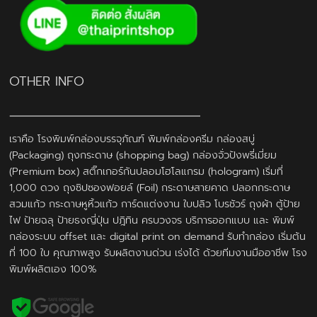
OTHER INFO
เราคือ โรงพิมพ์กล่องบรรจุภัณฑ์ พิมพ์กล่องครีม กล่องสบู่
(Packaging) ถุงกระดาษ (shopping bag) กล่องจั่วปังพรี่เมี่ยม
(Premium box) สติ๊กเกอร์กันปลอมโฮโลแกรม (hologram) เริ่มที่
1,000 ดวง ถุงซิปซองฟอยล์ (Foil) กระดาษสายคาด ปลอกกระดาษ
สวมแก้ว กระดาษหูหิ้วแก้ว การ์ดแต่งงาน ใบปลิว โบรชัวร์ ถุงผ้า ตู้ป้าย
ไฟ ป้ายฉลุ ป้ายธงญี่ปุ่น ปฎิทิน ครบวงจร บริการออกแบบ และ พิมพ์
กล่องระบบ offset และ digital print on demand รับทำกล่อง เริ่มต้น
ที่ 100 ใบ คุณภาพสูง รับผลิตงานด่วน เร่งได้ ด้วยทีมงานมืออาชีพ โรง
พิมพ์ผลิตเอง 100%