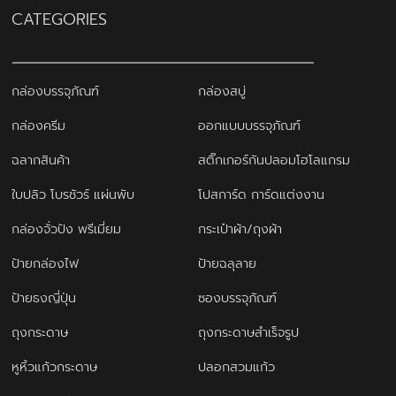
CATEGORIES
กล่องบรรจุภัณฑ์
กล่องสบู่
กล่องครีม
ออกแบบบรรจุภัณฑ์
ฉลากสินค้า
สติ๊กเกอร์กันปลอมโฮโลแกรม
ใบปลิว โบรชัวร์ แผ่นพับ
โปสการ์ด การ์ดแต่งงาน
กล่องจั่วปัง พรีเมี่ยม
กระเป๋าผ้า/ถุงผ้า
ป้ายกล่องไฟ
ป้ายฉลุลาย
ป้ายธงญี่ปุ่น
ซองบรรจุภัณฑ์
ถุงกระดาษ
ถุงกระดาษสำเร็จรูป
หูหิ้วแก้วกระดาษ
ปลอกสวมแก้ว