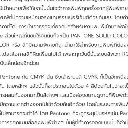
็มีเป้าหมายเพื่อให้เรานั้นมั่นใจว่าการพิมพ์ทุกครั้งจากผู้พิมพ์ราย
พิมพ์ที่มีความเหมือนจริงแทบร้อยเปอร์เซ็นต์ด้วยกันเลย โดยค
ิกาที่ได้มีการนำเอาธุรกิจเกี่ยวกับสีสำหรับงานพิมพ์เข้ามาเพื่
e ส่วนใหญ่ที่นิยมใช้กันนั้นก็จะเป็น PANTONE SOLID COLOR
หรือ สีที่มีความพิเศษที่ถูกนำมาใช้สำหรับงานพิมพ์ที่ต้อ
ได้ลดโอกาสสีที่ผิดเพี้ยนไปได้ เพราะทุกวันนี้นั้นระบบสีพวก
บับเล็กน้อยอีกด้วย
ntone กับ CMYK นั้น ซึ่งเจ้าระบบสี CMYK ก็เป็นอีกหนึ่งระ
กัน โดยหลักๆ แล้วนั้นก็จะประกอบไปด้วย 4 สีด้วยกันไม่ว่าจะ
ารผสมกันออกมาเป็นสีต่างๆ และเมื่อส่องขยายดูงานที่พิมพ์ด้วย
งจะมีความแตกต่างออกไปเข้าด้วยกันอีกด้วย โดยในระบบการพิ
่สามารถจะทำได้ โดย Pantone ก็จะถูกระบุเป็นรหัสเช่น Pa
การออกแบบสื่อสิ่งพิมพ์ต่างๆ นั้นผู้ที่ทำการออกแบบนั้นก็จำเ