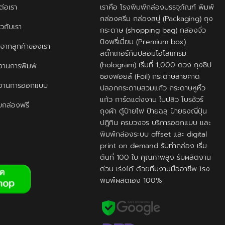
ต่อเรา
เราคือ โรงพิมพ์กล่องบรรจุภัณฑ์ พิมพ์
กล่องครีม กล่องสบู่ (Packaging) ถุง
ยวกับเรา
กระดาษ (shopping bag) กล่องจั่ว
ปังพรี่เมี่ยม (Premium box)
ิวจากลูกค้าของเรา
สติ๊กเกอร์กันปลอมโฮโลแกรม
(hologram) เริ่มที่ 1,000 ดวง ถุงซิป
านการพิมพ์
ซองฟอยล์ (Foil) กระดาษสายคาด
งานการออกแบบ
ปลอกกระดาษสวมแก้ว กระดาษหูหิ้ว
แก้ว การ์ดแต่งงาน ใบปลิว โบรชัวร์
กล่องฟรี
ถุงผ้า ตู้ป้ายไฟ ป้ายฉลุ ป้ายธงญี่ปุ่น
ปฎิทิน ครบวงจร บริการออกแบบ และ
พิมพ์กล่องระบบ offset และ digital
print on demand รับทำกล่อง เริ่ม
ต้นที่ 100 ใบ คุณภาพสูง รับผลิตงาน
ด่วน เร่งได้ ด้วยทีมงานมืออาชีพ โรง
พิมพ์ผลิตเอง 100%