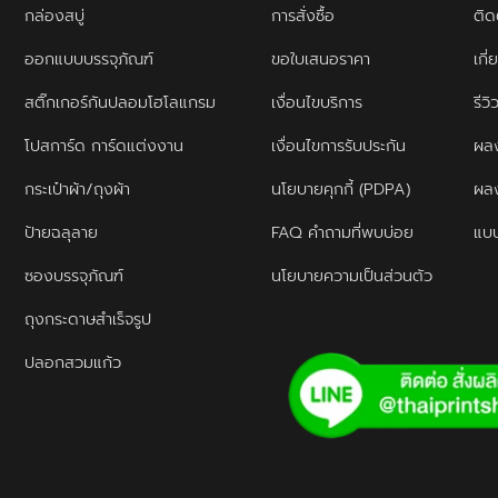
กล่องสบู่
การสั่งซื้อ
ติด
ออกแบบบรรจุภัณฑ์
ขอใบเสนอราคา
เกี่
สติ๊กเกอร์กันปลอมโฮโลแกรม
เงื่อนไขบริการ
รีว
โปสการ์ด การ์ดแต่งงาน
เงื่อนไขการรับประกัน
ผลง
กระเป๋าผ้า/ถุงผ้า
นโยบายคุกกี้ (PDPA)
ผล
ป้ายฉลุลาย
FAQ คำถามที่พบบ่อย
แบบ
ซองบรรจุภัณฑ์
นโยบายความเป็นส่วนตัว
ถุงกระดาษสำเร็จรูป
ปลอกสวมแก้ว