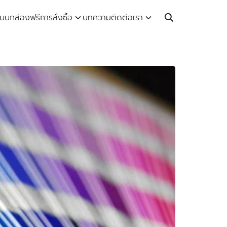
Call: 064-246-5614 | Line: @thaiprintshop
บบกล่องฟรี
การสั่งซื้อ
บทความ
ติดต่อเรา