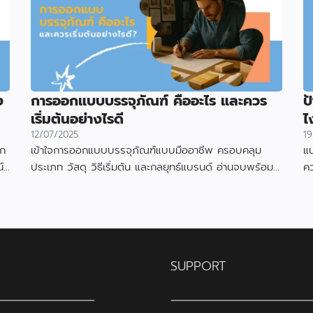
ง
การออกแบบบรรจุภัณฑ์ คืออะไร และควร
ป
เริ่มต้นอย่างไรดี
ไ
12/07/2025
19
อก
เข้าใจการออกแบบบรรจุภัณฑ์แบบมืออาชีพ ครอบคลุม
แบ
์
ประเภท วัสดุ วิธีเริ่มต้น และกลยุทธ์แบรนด์ อ่านจบพร้อม
ค
เริ่มออกแบบได้ทันที
ดึ
SUPPORT