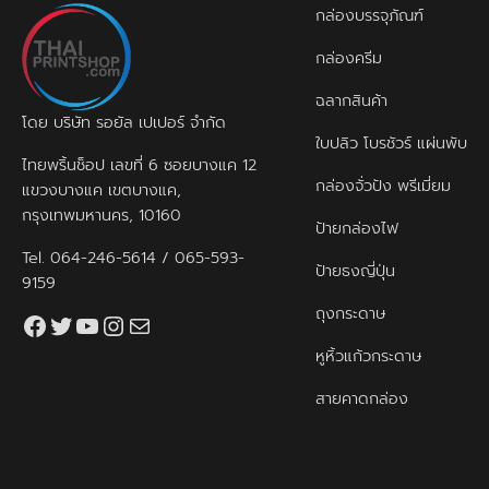
กล่องบรรจุภัณฑ์
กล่องครีม
ฉลากสินค้า
โดย บริษัท รอยัล เปเปอร์ จำกัด
ใบปลิว โบรชัวร์ แผ่นพับ
ไทยพริ้นช็อป เลขที่ 6 ซอยบางแค 12
กล่องจั่วปัง พรีเมี่ยม
แขวงบางแค เขตบางแค,
กรุงเทพมหานคร, 10160
ป้ายกล่องไฟ
Tel.
064-246-5614
/
065-593-
ป้ายธงญี่ปุ่น
9159
ถุงกระดาษ
Facebook
Twitter
YouTube
Instagram
thaiprintshop.aw@gmail.com
หูหิ้วแก้วกระดาษ
สายคาดกล่อง