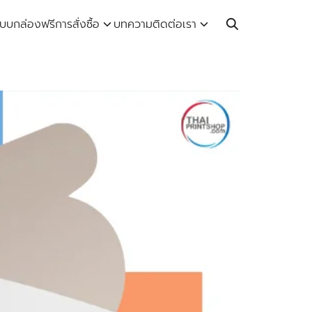
Call: 064-246-5614 | Line: @thaiprintshop
บบกล่องฟรี
การสั่งซื้อ
บทความ
ติดต่อเรา