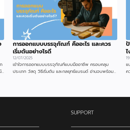
ง
การออกแบบบรรจุภัณฑ์ คืออะไร และควร
ป
เริ่มต้นอย่างไรดี
ไ
12/07/2025
19
อก
เข้าใจการออกแบบบรรจุภัณฑ์แบบมืออาชีพ ครอบคลุม
แบ
์
ประเภท วัสดุ วิธีเริ่มต้น และกลยุทธ์แบรนด์ อ่านจบพร้อม
ค
เริ่มออกแบบได้ทันที
ดึ
SUPPORT