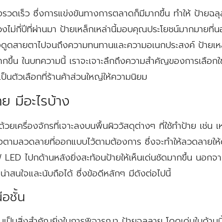
งรวดเร็ว ซึ่งการแข่งขันทางการตลาดก็มีมากขึ้น ทำให้ ป้ายฉลุลา
ไม่กี่ปีที่ผ่านมา ป้ายเหล็กเหล่านี้มอบคุณประโยชน์มากมายที่
ดึงดูดสายตาไปจนถึงความทนทานและความอเนกประสงค์ ป้ายเหล็ก
กขึ้น ในบทความนี้ เราจะเจาะลึกถึงความสำคัญของการเลือกใช
เป็นตัวเลือกที่ร้านค้าส่วนใหญ่ให้ความนิยม
าย มีอะไรบ้าง
ด้วยเครื่องจักรที่เจาะลงบนพื้นผิววัสดุต่างๆ ที่ใช้ทำป้าย เช่
ว่างตามลวดลายที่ออกแบบไว้ตามต้องการ ซึ่งจะทำให้ลวดลายให้ด
่ไฟ LED ไปกด้านหลังยิ่งสะท้อนป้ายให้เห็นเด่นชัดมากขึ้น นอกจาก
ี่น่าสนใจและนับถือได้ ซึ่งข้อดีหลักๆ มีดังต่อไปนี้
อชั้น
เป็นสิ่งสำคัญยิ่งในการพิจารณา ป้ายฉลุลาย โดดเด่นในด้านนี้ 