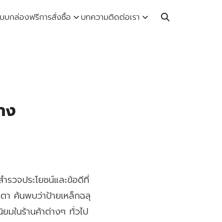
Call: 064-246-5614 | Line: @thaiprintshop
บบกล่องฟรี
การสั่งซื้อ
บทความ
ติดต่อเรา
้าง
ำรวจประโยชน์และข้อดีที่
า ค้นพบว่าป้ายเหล็กฉลุ
ิยมในร้านค้าต่างๆ ทั่วไป