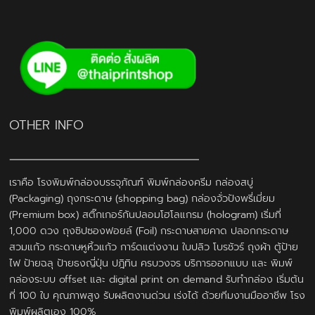
OTHER INFO
เราคือ โรงพิมพ์กล่องบรรจุภัณฑ์ พิมพ์กล่องครีม กล่องสบู่
(Packaging) ถุงกระดาษ (shopping bag) กล่องจั่วปังพรี่เมี่ยม
(Premium box) สติ๊กเกอร์กันปลอมโฮโลแกรม (hologram) เริ่มที่
1,000 ดวง ถุงซิปซองฟอยล์ (Foil) กระดาษสายคาด ปลอกกระดาษ
สวมแก้ว กระดาษหูหิ้วแก้ว การ์ดแต่งงาน ใบปลิว โบรชัวร์ ถุงผ้า ตู้ป้าย
ไฟ ป้ายฉลุ ป้ายธงญี่ปุ่น ปฎิทิน ครบวงจร บริการออกแบบ และ พิมพ์
กล่องระบบ offset และ digital print on demand รับทำกล่อง เริ่มต้น
ที่ 100 ใบ คุณภาพสูง รับผลิตงานด่วน เร่งได้ ด้วยทีมงานมืออาชีพ โรง
พิมพ์ผลิตเอง 100%