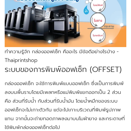
ทำความรู้จัก กล่องออฟเซ็ท คืออะไร มีข้อดีอย่างไรบ้าง -
Thaiprintshop
ระบบของการพิมพ์ออฟเซ็ท (OFFSET)
กล่องออฟเซ็ท จะใช้การพิมพ์แบบออฟเซ็ท ซึ่งเป็นการพิมพ์
ลงบนพื้นราบโดยมีเพลทหรือแม่พิมพ์แยกออกเป็น 2 ส่วน
คือ ส่วนที่รับน้ำ กับส่วนที่รับน้ำมัน โดยน้ำหมึกของระบบ
ออฟเซ็ทจะไม่เกาะตัวกัน แต่จะไปเกาะบริเวณที่พิมพ์รูปภาพ
แทน จากนั้นจะถ่ายทอดภาพลงมาบนโมผ้ายาง และกระดาษที่
ใช้พิมพ์กล่องออฟเซ็ทต่อไป