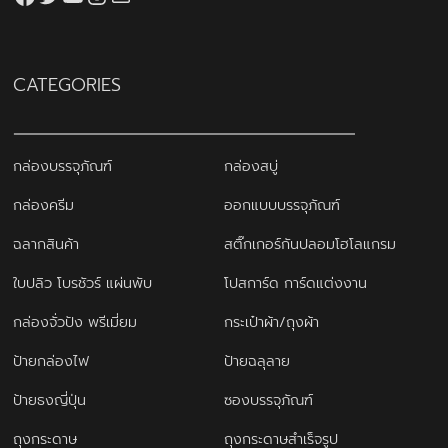
CATEGORIES
กล่องบรรจุภัณฑ์
กล่องสบู่
กล่องครีม
ออกแบบบรรจุภัณฑ์
ฉลากสินค้า
สติ๊กเกอร์กันปลอมโฮโลแกรม
ใบปลิว โบรชัวร์ แผ่นพับ
โปสการ์ด การ์ดแต่งงาน
กล่องจั่วปัง พรีเมี่ยม
กระเป๋าผ้า/ถุงผ้า
ป้ายกล่องไฟ
ป้ายฉลุลาย
ป้ายธงญี่ปุ่น
ซองบรรจุภัณฑ์
ถุงกระดาษ
ถุงกระดาษสำเร็จรูป