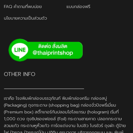
FAQ คำถามที่พบบ่อย
แบบกล่องฟรี
นโยบายความเป็นส่วนตัว
OTHER INFO
เราคือ โรงพิมพ์กล่องบรรจุภัณฑ์ พิมพ์กล่องครีม กล่องสบู่
(Packaging) ถุงกระดาษ (shopping bag) กล่องจั่วปังพรี่เมี่ยม
(Premium box) สติ๊กเกอร์กันปลอมโฮโลแกรม (hologram) เริ่มที่
1,000 ดวง ถุงซิปซองฟอยล์ (Foil) กระดาษสายคาด ปลอกกระดาษ
สวมแก้ว กระดาษหูหิ้วแก้ว การ์ดแต่งงาน ใบปลิว โบรชัวร์ ถุงผ้า ตู้ป้าย
ไฟ ป้ายฉลุ ป้ายธงญี่ปุ่น ปฎิทิน ครบวงจร บริการออกแบบ และ พิมพ์