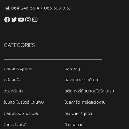
Tel.
064-246-5614
/
065-593-9159
Facebook
Twitter
YouTube
Instagram
thaiprintshop.aw@gmail.com
CATEGORIES
กล่องบรรจุภัณฑ์
กล่องสบู่
กล่องครีม
ออกแบบบรรจุภัณฑ์
ฉลากสินค้า
สติ๊กเกอร์กันปลอมโฮโลแกรม
ใบปลิว โบรชัวร์ แผ่นพับ
โปสการ์ด การ์ดแต่งงาน
กล่องจั่วปัง พรีเมี่ยม
กระเป๋าผ้า/ถุงผ้า
ป้ายกล่องไฟ
ป้ายฉลุลาย