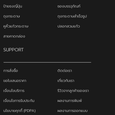
ป้ายธงญี่ปุ่น
ซองบรรจุภัณฑ์
ถุงกระดาษ
ถุงกระดาษสำเร็จรูป
หูหิ้วแก้วกระดาษ
ปลอกสวมแก้ว
สายคาดกล่อง
SUPPORT
การสั่งซื้อ
ติดต่อเรา
ขอใบเสนอราคา
เกี่ยวกับเรา
เงื่อนไขบริการ
รีวิวจากลูกค้าของเรา
เงื่อนไขการรับประกัน
ผลงานการพิมพ์
นโยบายคุกกี้ (PDPA)
ผลงานการออกแบบ