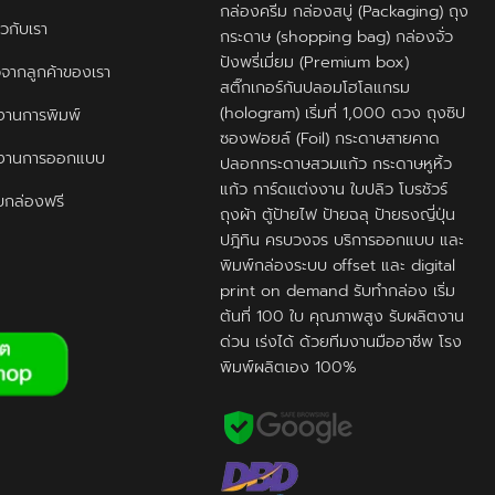
กล่องครีม กล่องสบู่ (Packaging) ถุง
ยวกับเรา
กระดาษ (shopping bag) กล่องจั่ว
ปังพรี่เมี่ยม (Premium box)
ิวจากลูกค้าของเรา
สติ๊กเกอร์กันปลอมโฮโลแกรม
(hologram) เริ่มที่ 1,000 ดวง ถุงซิป
านการพิมพ์
ซองฟอยล์ (Foil) กระดาษสายคาด
งานการออกแบบ
ปลอกกระดาษสวมแก้ว กระดาษหูหิ้ว
แก้ว การ์ดแต่งงาน ใบปลิว โบรชัวร์
กล่องฟรี
ถุงผ้า ตู้ป้ายไฟ ป้ายฉลุ ป้ายธงญี่ปุ่น
ปฎิทิน ครบวงจร บริการออกแบบ และ
พิมพ์กล่องระบบ offset และ digital
print on demand รับทำกล่อง เริ่ม
ต้นที่ 100 ใบ คุณภาพสูง รับผลิตงาน
ด่วน เร่งได้ ด้วยทีมงานมืออาชีพ โรง
พิมพ์ผลิตเอง 100%