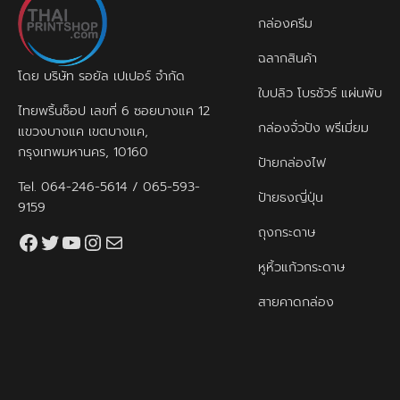
กล่องครีม
ฉลากสินค้า
โดย บริษัท รอยัล เปเปอร์ จำกัด
ใบปลิว โบรชัวร์ แผ่นพับ
ไทยพริ้นช็อป เลขที่ 6 ซอยบางแค 12
กล่องจั่วปัง พรีเมี่ยม
แขวงบางแค เขตบางแค,
กรุงเทพมหานคร, 10160
ป้ายกล่องไฟ
Tel.
064-246-5614
/
065-593-
ป้ายธงญี่ปุ่น
9159
ถุงกระดาษ
Facebook
Twitter
YouTube
Instagram
thaiprintshop.aw@gmail.com
หูหิ้วแก้วกระดาษ
สายคาดกล่อง