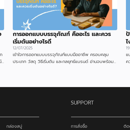
ง
การออกแบบบรรจุภัณฑ์ คืออะไร และควร
ป
เริ่มต้นอย่างไรดี
ไ
12/07/2025
19
อก
เข้าใจการออกแบบบรรจุภัณฑ์แบบมืออาชีพ ครอบคลุม
แบ
์
ประเภท วัสดุ วิธีเริ่มต้น และกลยุทธ์แบรนด์ อ่านจบพร้อม
ค
เริ่มออกแบบได้ทันที
ดึ
SUPPORT
กล่องสบู่
การสั่งซื้อ
ติด