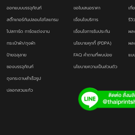
ออกแบบบรรจุภัณฑ์
ขอใบเสนอราคา
เกี่
สติ๊กเกอร์กันปลอมโฮโลแกรม
เงื่อนไขบริการ
รีว
โปสการ์ด การ์ดแต่งงาน
เงื่อนไขการรับประกัน
ผลง
กระเป๋าผ้า/ถุงผ้า
นโยบายคุกกี้ (PDPA)
ผล
ป้ายฉลุลาย
FAQ คำถามที่พบบ่อย
แบบ
ซองบรรจุภัณฑ์
นโยบายความเป็นส่วนตัว
ถุงกระดาษสำเร็จรูป
ปลอกสวมแก้ว