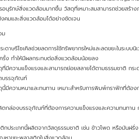
นุรักษ์สิ่งแวดล้อมมากขึ้น วัสดุที่เหมาะสมสามารถช่วยสร้างภ
ังคมและสิ่งแวดล้อมได้อย่างชัดเจน
้อม
กระดาษรีไซเคิลช่วยลดการใช้ทรัพยากรใหม่และลดขยะในระบบนิ
ครั้ง ทำให้มีผลกระทบต่อสิ่งแวดล้อมน้อยลง
ดุที่มีความแข็งแรงและสามารถย่อยสลายได้ตามธรรมชาติ กระด
ตบรรจุภัณฑ์
ดุนี้มีความหนาและทนทาน เหมาะสำหรับการพิมพ์กราฟิกที่ต้
ผลิตกล่องบรรจุภัณฑ์ที่ต้องการความแข็งแรงและความทนทาน
ิกประเภทนี้ผลิตจากวัสดุธรรมชาติ เช่น ข้าวโพด หรือมันฝรั่
ัญหาขยะพลาสติกในสิ่งแวดล้อม