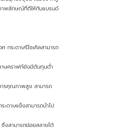
าพลักษณ์ที่ดีให้กับแบรนด์
เวศ กระดาษรีไซเคิลสามารถ
าษคราฟท์ยังมีต้นทุนต่ำ
องการคุณภาพสูง สามารถ
 กระดาษแข็งสามารถนำไป
ง ซึ่งสามารถย่อยสลายได้