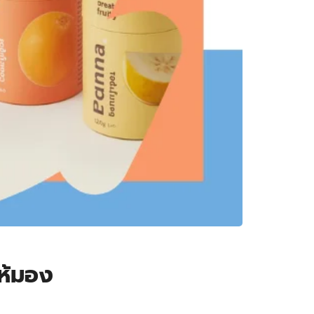
ห้มอง