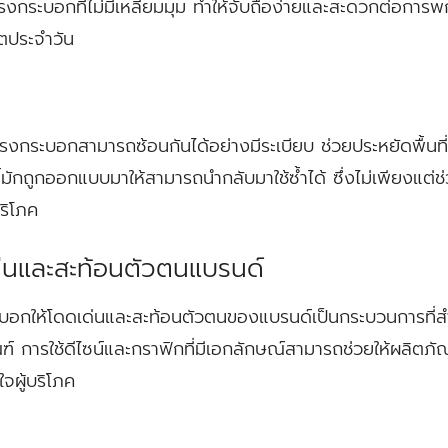
รงกระบอกที่ไม่มีเหลี่ยมมุม ทำให้จับถือง่ายและสะดวกต่อการพก
ิตประจำวัน
กระบอกสามารถซ้อนกันได้อย่างมีระเบียบ ช่วยประหยัดพื้นที่ใน
้มักถูกออกแบบมาให้สามารถนำกลับมาใช้ซ้ำได้ ซึ่งไม่เพียงแต่ช
บริโภค
่นและสะท้อนตัวตนแบรนด์
กให้โดดเด่นและสะท้อนตัวตนของแบรนด์เป็นกระบวนการที่สำ
ฑ์ การใช้ดีไซน์และกราฟิกที่มีเอกลักษณ์สามารถช่วยให้ผลิตภ
จผู้บริโภค