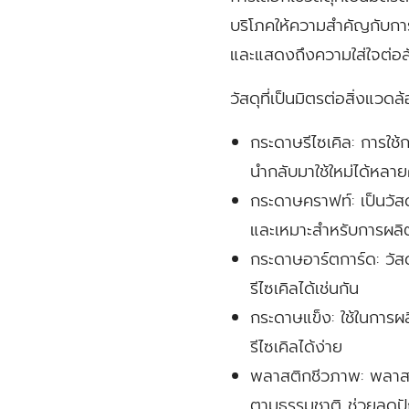
บริโภคให้ความสำคัญกับการอ
และแสดงถึงความใส่ใจต่อส
วัสดุที่เป็นมิตรต่อสิ่งแวดล
กระดาษรีไซเคิล:
การใช้
นำกลับมาใช้ใหม่ได้หลาย
กระดาษคราฟท์:
เป็นวัส
และเหมาะสำหรับการผลิ
กระดาษอาร์ตการ์ด:
วัส
รีไซเคิลได้เช่นกัน
กระดาษแข็ง:
ใช้ในการ
รีไซเคิลได้ง่าย
พลาสติกชีวภาพ:
พลาสต
ตามธรรมชาติ ช่วยลดป