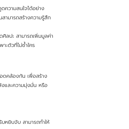
งดูดความสนใจได้อย่าง
นสามารถสร้างความรู้สึก
ศิลปะ สามารถเพิ่มมูลค่า
ะตัวที่ไม่ซ้ำใคร
ดคล้องกัน เพื่อสร้าง
ังและความมุ่งมั่น หรือ
หรับหยิบจับ สามารถทำให้