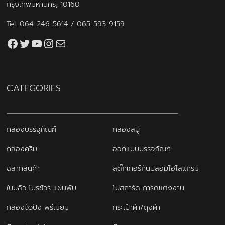
กรุงเทพมหานคร, 10160
Tel.
064-246-5614
/
065-593-9159
Facebook
Twitter
YouTube
Instagram
thaiprintshop.aw@gmail.com
CATEGORIES
กล่องบรรจุภัณฑ์
กล่องสบู่
กล่องครีม
ออกแบบบรรจุภัณฑ์
ฉลากสินค้า
สติ๊กเกอร์กันปลอมโฮโลแกรม
ใบปลิว โบรชัวร์ แผ่นพับ
โปสการ์ด การ์ดแต่งงาน
กล่องจั่วปัง พรีเมี่ยม
กระเป๋าผ้า/ถุงผ้า