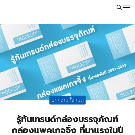
Skip
Call: 064-246-5614 | Line: @thaiprintshop
to
Search
content
for:
บทความทั้งหมด
รู้ทันเทรนด์กล่องบรรจุภัณฑ์
กล่องแพคเกจจิ้ง ที่มาแรงในปี