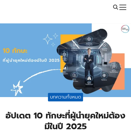
Skip
Call: 064-246-5614 | Line: @thaiprintshop
to
Search
content
for:
บทความทั้งหมด
อัปเดต 10 ทักษะที่ผู้นำยุคใหม่ต้อง
มีในปี 2025