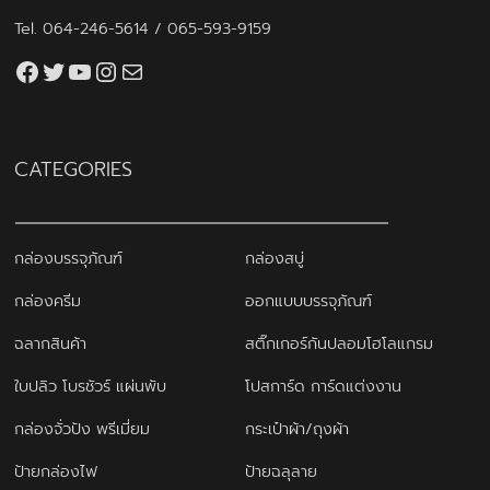
Tel.
064-246-5614
/
065-593-9159
Facebook
Twitter
YouTube
Instagram
thaiprintshop.aw@gmail.com
CATEGORIES
กล่องบรรจุภัณฑ์
กล่องสบู่
กล่องครีม
ออกแบบบรรจุภัณฑ์
ฉลากสินค้า
สติ๊กเกอร์กันปลอมโฮโลแกรม
ใบปลิว โบรชัวร์ แผ่นพับ
โปสการ์ด การ์ดแต่งงาน
กล่องจั่วปัง พรีเมี่ยม
กระเป๋าผ้า/ถุงผ้า
ป้ายกล่องไฟ
ป้ายฉลุลาย