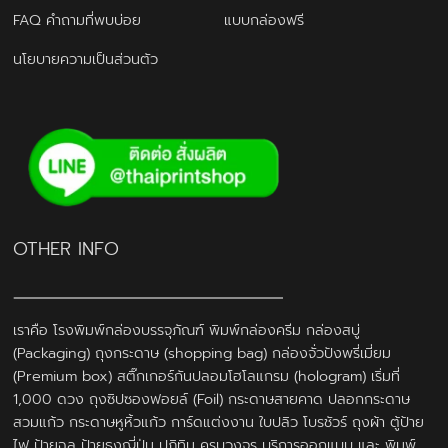
FAQ คำถามที่พบบ่อย
แบบกล่องฟรี
นโยบายความเป็นส่วนตัว
OTHER INFO
เราคือ โรงพิมพ์กล่องบรรจุภัณฑ์ พิมพ์กล่องครีม กล่องสบู่
(Packaging) ถุงกระดาษ (shopping bag) กล่องจั่วปังพรี่เมี่ยม
(Premium box) สติ๊กเกอร์กันปลอมโฮโลแกรม (hologram) เริ่มที่
1,000 ดวง ถุงซิปซองฟอยล์ (Foil) กระดาษสายคาด ปลอกกระดาษ
สวมแก้ว กระดาษหูหิ้วแก้ว การ์ดแต่งงาน ใบปลิว โบรชัวร์ ถุงผ้า ตู้ป้าย
ไฟ ป้ายฉลุ ป้ายธงญี่ปุ่น ปฎิทิน ครบวงจร บริการออกแบบ และ พิมพ์