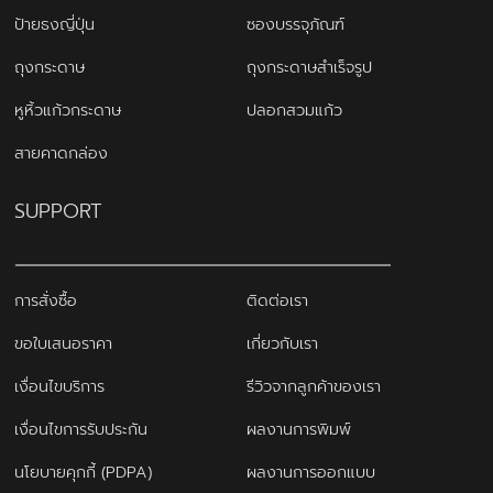
ป้ายธงญี่ปุ่น
ซองบรรจุภัณฑ์
ถุงกระดาษ
ถุงกระดาษสำเร็จรูป
หูหิ้วแก้วกระดาษ
ปลอกสวมแก้ว
สายคาดกล่อง
SUPPORT
การสั่งซื้อ
ติดต่อเรา
ขอใบเสนอราคา
เกี่ยวกับเรา
เงื่อนไขบริการ
รีวิวจากลูกค้าของเรา
เงื่อนไขการรับประกัน
ผลงานการพิมพ์
นโยบายคุกกี้ (PDPA)
ผลงานการออกแบบ