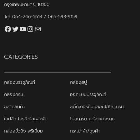
กรุงเทพมหานคร, 10160
Tel.
064-246-5614
/
065-593-9159
Facebook
Twitter
YouTube
Instagram
thaiprintshop.aw@gmail.com
CATEGORIES
กล่องบรรจุภัณฑ์
กล่องสบู่
กล่องครีม
ออกแบบบรรจุภัณฑ์
ฉลากสินค้า
สติ๊กเกอร์กันปลอมโฮโลแกรม
ใบปลิว โบรชัวร์ แผ่นพับ
โปสการ์ด การ์ดแต่งงาน
กล่องจั่วปัง พรีเมี่ยม
กระเป๋าผ้า/ถุงผ้า