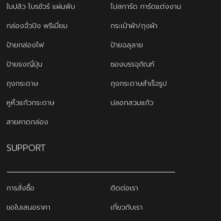
ใบปลิว โบรชัวร์ แผ่นพับ
โปสการ์ด การ์ดแต่งงาน
กล่องจั่วปัง พรีเมี่ยม
กระเป๋าผ้า/ถุงผ้า
ป้ายกล่องไฟ
ป้ายฉลุลาย
ป้ายธงญี่ปุ่น
ซองบรรจุภัณฑ์
ถุงกระดาษ
ถุงกระดาษสำเร็จรูป
หูหิ้วแก้วกระดาษ
ปลอกสวมแก้ว
สายคาดกล่อง
SUPPORT
การสั่งซื้อ
ติดต่อเรา
ขอใบเสนอราคา
เกี่ยวกับเรา