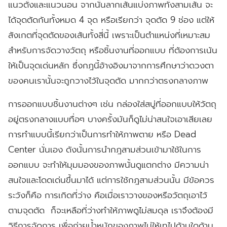
แนวตั้งและแนวนอน จากนั้นลากเส้นแบ่งภาพทั้งสามเส้น จะ
ได้จุดตัดกันทั้งหมด 4 จุด หรือเรียกว่า จุดตัด 9 ช่อง แต่ให้
สังเกตที่จุดตัดของเส้นทั้งสี่นี้ เพราะเป็นตำแหน่งที่เหมาะสม
สำหรับการจัดวางวัตถุ หรือชิ้นงานที่ออกแบบ ที่ต้องการเน้น
ให้เป็นจุดเด่นหลัก ซึ่งกฎนี้อ้างอิงมาจากการศึกษาว่าดวงตา
ของคนเรานั้นจะถูกวางไว้ในจุดตัด มากกว่าตรงกลางภาพ
การออกแบบชิ้นงานต่างๆ
เช่น
กล่องใส่สบู่ที่ออกแบบให้วัตถุ
อยู่ตรงกลางแบบทื่อๆ
บางครั้งมันก็ดูไม่น่าสนใจเอาเสียเลย
การทำแบบนี้เรียกว่าเป็นการทำให้ภาพตาย
หรือ Dead
Center นั่นเอง
ดังนั้นการนำกฎสามส่วนเข้ามาใช้ในการ
ออกแบบ
จะทำให้มุมมองของภาพนั้นดูแตกต่าง
มีความน่า
สนใจและโดดเด่นขึ้นมาได้
แต่การใช้กฎสามส่วนนั้น
มีข้อควร
ระวังก็คือ
การเกิดที่ว่าง
คือเมื่อเราวางของหรือวัตถุเอาไว้
ตามจุดตัด ก็จะเหลือที่ว่างทำให้ภาพดูไม่สมดุล
เราจึงต้องมี
วิธีการจัดการ
เพื่อถ่ายน้ำหนักของภาพไม่ให้เทไปด้านใดด้าน