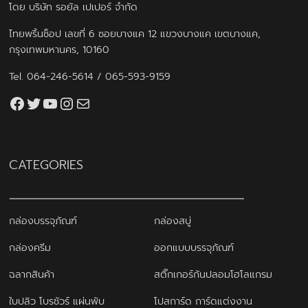
โดย บริษัท รอยัล เปเปอร์ จำกัด
ไทยพริ้นช็อป เลขที่ 6 ซอยบางแค 12 แขวงบางแค เขตบางแค,
กรุงเทพมหานคร, 10160
Tel.
064-246-5614
/
065-593-9159
Facebook
Twitter
YouTube
Instagram
thaiprintshop.aw@gmail.com
CATEGORIES
กล่องบรรจุภัณฑ์
กล่องสบู่
กล่องครีม
ออกแบบบรรจุภัณฑ์
ฉลากสินค้า
สติ๊กเกอร์กันปลอมโฮโลแกรม
ใบปลิว โบรชัวร์ แผ่นพับ
โปสการ์ด การ์ดแต่งงาน