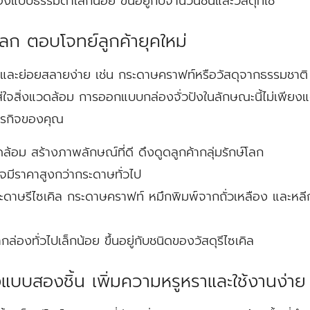
งแบบธรรมดาเล็กน้อย ขึ้นอยู่กับจำนวนชั้นและวัสดุที่ใช้
์โลก ตอบโจทย์ลูกค้ายุคใหม่
ลได้และย่อยสลายง่าย เช่น กระดาษคราฟท์หรือวัสดุจากธรรมชาติ จะ
คใส่ใจสิ่งแวดล้อม การออกแบบกล่องจั่วปังในลักษณะนี้ไม่เพียงแ
ธุรกิจของคุณ
ล้อม สร้างภาพลักษณ์ที่ดี ดึงดูดลูกค้ากลุ่มรักษ์โลก
จมีราคาสูงกว่ากระดาษทั่วไป
ะดาษรีไซเคิล กระดาษคราฟท์ หมึกพิมพ์จากถั่วเหลือง และหลีกเล
กล่องทั่วไปเล็กน้อย ขึ้นอยู่กับชนิดของวัสดุรีไซเคิล
ังแบบสองชิ้น เพิ่มความหรูหราและใช้งานง่าย