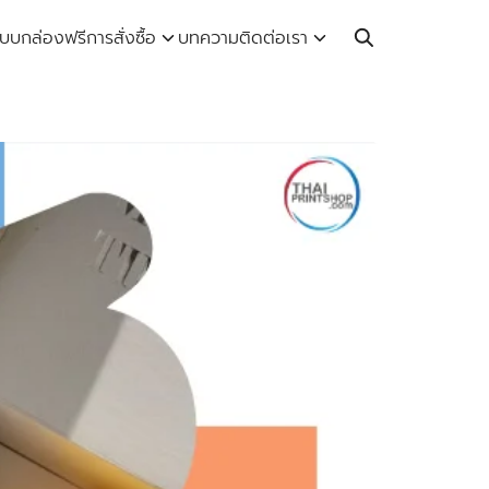
Call: 064-246-5614 | Line: @thaiprintshop
บบกล่องฟรี
การสั่งซื้อ
บทความ
ติดต่อเรา