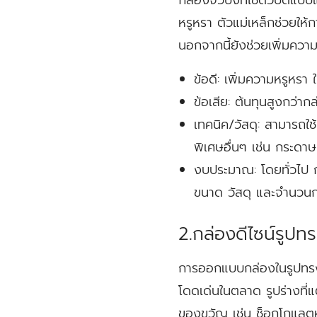
หรูหรา ตัวแม่เหล็กช่วยให้
นอกจากนี้ยังช่วยเพิ่มความ
ข้อดี:
เพิ่มความหรูหรา ใ
ข้อเสีย:
ต้นทุนสูงกว่ากล
เทคนิค/วัสดุ:
สามารถใช้
พิเศษอื่นๆ เช่น กระดาษท
งบประมาณ:
โดยทั่วไป 
ขนาด วัสดุ และจำนวน
2.กล่องดีไซน์รูปท
การออกแบบกล่องในรูปทรงท
โดดเด่นในตลาด รูปร่างที่แต
ของขวัญ เช่น ช็อกโกแลต