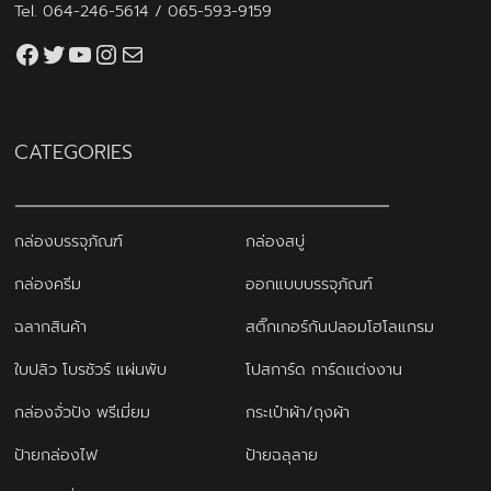
Tel.
064-246-5614
/
065-593-9159
Facebook
Twitter
YouTube
Instagram
thaiprintshop.aw@gmail.com
CATEGORIES
กล่องบรรจุภัณฑ์
กล่องสบู่
กล่องครีม
ออกแบบบรรจุภัณฑ์
ฉลากสินค้า
สติ๊กเกอร์กันปลอมโฮโลแกรม
ใบปลิว โบรชัวร์ แผ่นพับ
โปสการ์ด การ์ดแต่งงาน
กล่องจั่วปัง พรีเมี่ยม
กระเป๋าผ้า/ถุงผ้า
ป้ายกล่องไฟ
ป้ายฉลุลาย