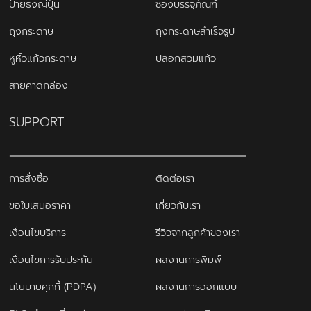
ป้ายธงญี่ปุ่น
ซองบรรจุภัณฑ์
ถุงกระดาษ
ถุงกระดาษสำเร็จรูป
หูหิ้วแก้วกระดาษ
ปลอกสวมแก้ว
สายคาดกล่อง
SUPPORT
การสั่งซื้อ
ติดต่อเรา
ขอใบเสนอราคา
เกี่ยวกับเรา
เงื่อนไขบริการ
รีวิวจากลูกค้าของเรา
เงื่อนไขการรับประกัน
ผลงานการพิมพ์
นโยบายคุกกี้ (PDPA)
ผลงานการออกแบบ