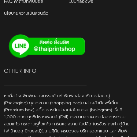
FAQ คำถามที่พบบ่อย
แบบกล่องฟรี
นโยบายความเป็นส่วนตัว
OTHER INFO
เราคือ โรงพิมพ์กล่องบรรจุภัณฑ์ พิมพ์กล่องครีม กล่องสบู่
(Packaging) ถุงกระดาษ (shopping bag) กล่องจั่วปังพรี่เมี่ยม
(Premium box) สติ๊กเกอร์กันปลอมโฮโลแกรม (hologram) เริ่มที่
1,000 ดวง ถุงซิปซองฟอยล์ (Foil) กระดาษสายคาด ปลอกกระดาษ
สวมแก้ว กระดาษหูหิ้วแก้ว การ์ดแต่งงาน ใบปลิว โบรชัวร์ ถุงผ้า ตู้ป้าย
ไฟ ป้ายฉลุ ป้ายธงญี่ปุ่น ปฎิทิน ครบวงจร บริการออกแบบ และ พิมพ์