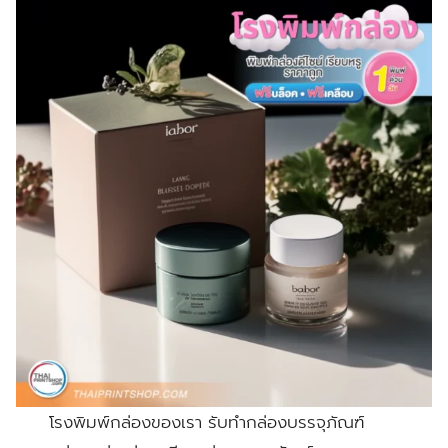
โรงพิมพ์กล่องของเรา รับทํากล่องบรรจุภัณฑ์