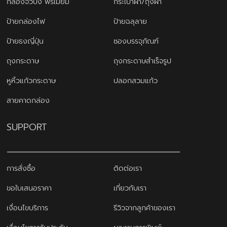
กล่องจั่วปัง พรีเมี่ยม
กระเป๋าผ้า/ถุงผ้า
ป้ายกล่องไฟ
ป้ายฉลุลาย
ป้ายธงญี่ปุ่น
ซองบรรจุภัณฑ์
ถุงกระดาษ
ถุงกระดาษสำเร็จรูป
หูหิ้วแก้วกระดาษ
ปลอกสวมแก้ว
สายคาดกล่อง
SUPPORT
การสั่งซื้อ
ติดต่อเรา
ขอใบเสนอราคา
เกี่ยวกับเรา
เงื่อนไขบริการ
รีวิวจากลูกค้าของเรา