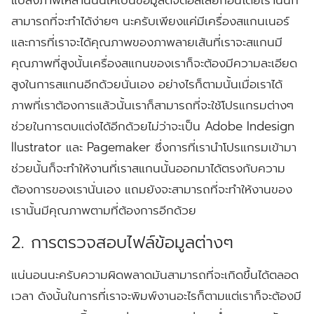
สามารถที่จะทำได้ง่ายๆ นะครับเพียงแค่มีเครื่องสแกนเนอร์
และการที่เราจะได้คุณภาพของภาพลายเส้นที่เราจะสแกนมี
คุณภาพที่สูงนั้นเครื่องสแกนของเราก็จะต้องมีความละเอียด
สูงในการสแกนอีกด้วยนั่นเอง อย่างไรก็ตามนั้นเมื่อเราได้
ภาพที่เราต้องการแล้วนั้นเราก็สามารถที่จะใช้โปรแกรมต่างๆ
ช่วยในการตบแต่งได้อีกด้วยไม่ว่าจะเป็น Adobe Indesign
llustrator และ Pagemaker ซึ่งการที่เรานำโปรแกรมเข้ามา
ช่วยนั้นก็จะทำให้งานที่เราสแกนนั้นออกมาได้ตรงกับความ
ต้องการของเรานั่นเอง แถมยังจะสามารถที่จะทำให้งานของ
เรานั้นมีคุณภาพตามที่ต้องการอีกด้วย
2. การตรวจสอบไฟล์ข้อมูลต่างๆ
แน่นอนนะครับความผิดพลาดมันสามารถที่จะเกิดขึ้นได้ตลอด
เวลา ดังนั้นในการที่เราจะพิมพ์งานอะไรก็ตามแต่เราก็จะต้องมี