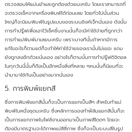
ตรวจสอบให้แม่นยำและถูกต้องด้วยนะครับ โดยเราสามารถที่
จะตรวจเช็คจากเครื่องพิมพ์ได้ก่อนเลย โดยทั่วไปนั้นส่วน
ใหญ่ก็จะนิยมพิมพ์ในรูปแบบของระบบอิงค์เจ็ทนั่นเอง ดังนั้น
การทำปรู๊ฟเพื่อเอาไว้เช็คชิ้นงานนั้นก็จะมีค่าใช้จ่ายที่ถูกกว่า
การทำแม่พิมพ์มาเลยนะครับ เพราะบางทีนั้นถ้าหากมีการ
แก้ไขอะไรก็ตามแต่ก็จะทำให้ค่าใช้จ่ายของเรานั้นไม่เยอะ แถม
ยังถูกลงอีกด้วยนั่นเอง อย่างไรก็ตามนั้นการทำปรู๊ฟดิจิตอล
ในทุกวันนี้นั้นก็ถือเป็นอีกหนึ่งสิ่งที่หลาย ๆคนนั้นก็นิยมที่จะ
นำมามาใช้กันเป็นอย่างมากนั่นเอง
5. การพิมพ์แยกสี
ซึ่งการพิมพ์แยกสีนั้นก็จะเป็นการแยกเป็นสีๆ สำหรับทำแม่
พิมพ์ในหนึ่งชุดนะครับ ซึ่งหลักการของทำฟิล์มแยกสีนั้นก็จะ
เป็นการแยกภาพในไฟล์งานออกมาเป็นภาพสีโดดๆ โดยจะ
ต้องมีมาตรฐานจะได้ภาพแม่สีสี่ภาพ ซึ่งก็จะเป็นระบบสีในรูป