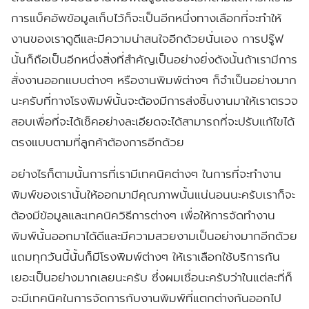
การแบ็คอัพข้อมูลเก็บไว้ก็จะเป็นอีกหนึ่งทางเลือกที่จะทำให้
งานของเราดูดีและมีความน่าสนใจอีกด้วยนั่นเอง การปรู๊ฟ
นั้นก็ถือเป็นอีกหนึ่งสิ่งที่สำคัญเป็นอย่างยิ่งดังนั้นถ้าเรามีการ
สั่งงานออกแบบต่างๆ หรืองานพิมพ์ต่างๆ ก็จำเป็นอย่างมาก
นะครับที่ทางโรงพิมพ์นั้นจะต้องมีการส่งชิ้นงานมาให้เราตรวจ
สอบเพื่อที่จะได้เช็คอย่างละเอียดจะได้สามารถที่จะปรับแก้ไขได้
ตรงแบบตามที่ลูกค้าต้องการอีกด้วย
อย่างไรก็ตามนั้นการที่เรามีเทคนิคต่างๆ ในการที่จะทำงาน
พิมพ์ของเรานั้นให้ออกมามีคุณภาพนั้นแน่นอนนะครับเราก็จะ
ต้องมีข้อมูลและเทคนิควิธีการต่างๆ เพื่อให้การจัดทำงาน
พิมพ์นั้นออกมาได้ดีและมีความสวยงามเป็นอย่างมากอีกด้วย
แถมทุกวันนี้นั้นก็มีโรงพิมพ์ต่างๆ ให้เราเลือกใช้บริการกัน
เยอะเป็นอย่างมากเลยนะครับ ซึ่งผมเชื่อนะครับว่าในแต่ละที่ก็
จะมีเทคนิคในการจัดการกับงานพิมพ์ที่แตกต่างกันออกไป