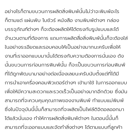
อย่างไรก็ตามขบวนการผลิตสิ่งพิมพ์นั้นไม่ว่าจะพิมพ์อะไร
ก็ตามแต่ แผ่นพับ โบชัวร์ หนังสือ งานพิมพ์ต่างๆ กล่อง
บรรจุภัณฑ์ต่างๆ ก็จะต้องผลิตให้ได้ตรงกับรูปแบบและได้
จำนวนตามที่ต้องการ แถมการผลิตสื่อสิ่งพิมพ์นั้นก็จะต้องใส่
ในอย่างระเอียดและรอบคอบให้เป็นอย่างมากนะครับเพื่อให้
งานที่เราออกแบบมานั้นได้ตรงกับความต้องการนั่นเอง ดัง
นั้นขบวนการก่อนการพิมพ์นั้น ก็จะเป็นขบวนการก่อนพิมพ์
ที่ได้ถูกพัฒนามาอย่างต่อเนื่องเลยนะครับนับตั้งแต่ที่ได้มี
การนำเอาเครื่องคอมพิวเตอร์ต่างๆ เข้ามาใช้ ในการออกแบบ
เพื่อให้มีความสะดวกและรวดเร็วเป็นอย่างมากอีกด้วย ซึ่งมัน
สามารถที่จะควบคุมคุณภาพของงานพิมพ์ ทำแบบแม่พิมพ์
ซึ่งในปัจจุบันนี้นั้นก็สามารถที่จะผลิตเป็นไฟล์ดิจิตอลออกมา
ได้แล้วนั่นเอง ทำให้การผลิตสิ่งพิมพ์ต่างๆ ในตอนนี้นั้นก็
สามารถที่จะออกแบบและจัดทำสิ่งต่างๆ ได้ตามแบบที่ลูกค้า