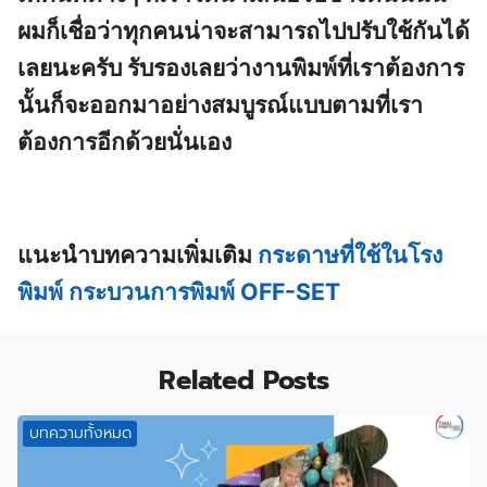
ผมก็เชื่อว่าทุกคนน่าจะสามารถไปปรับใช้กันได้
เลยนะครับ รับรองเลยว่างานพิมพ์ที่เราต้องการ
นั้นก็จะออกมาอย่างสมบูรณ์แบบตามที่เรา
ต้องการอีกด้วยนั่นเอง
แนะนำบทความเพิ่มเติม
กระดาษที่ใช้ในโรง
พิมพ์ กระบวนการพิมพ์ OFF-SET
Related Posts
บทความทั้งหมด