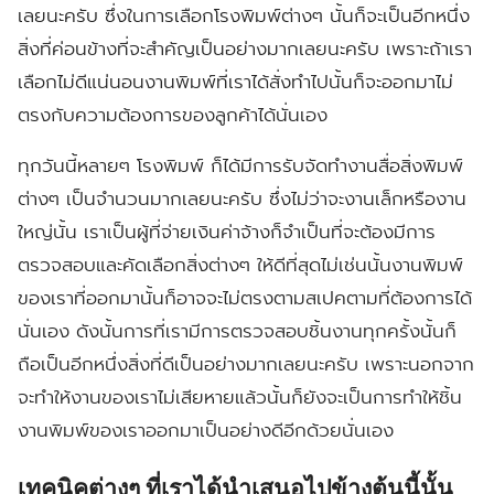
เลยนะครับ ซึ่งในการเลือกโรงพิมพ์ต่างๆ นั้นก็จะเป็นอีกหนึ่ง
สิ่งที่ค่อนข้างที่จะสำคัญเป็นอย่างมากเลยนะครับ เพราะถ้าเรา
เลือกไม่ดีแน่นอนงานพิมพ์ที่เราได้สั่งทำไปนั้นก็จะออกมาไม่
ตรงกับความต้องการของลูกค้าได้นั่นเอง
ทุกวันนี้หลายๆ โรงพิมพ์ ก็ได้มีการรับจัดทำงานสื่อสิ่งพิมพ์
ต่างๆ เป็นจำนวนมากเลยนะครับ ซึ่งไม่ว่าจะงานเล็กหรืองาน
ใหญ่นั้น เราเป็นผู้ที่จ่ายเงินค่าจ้างก็จำเป็นที่จะต้องมีการ
ตรวจสอบและคัดเลือกสิ่งต่างๆ ให้ดีที่สุดไม่เช่นนั้นงานพิมพ์
ของเราที่ออกมานั้นก็อาจจะไม่ตรงตามสเปคตามที่ต้องการได้
นั่นเอง ดังนั้นการที่เรามีการตรวจสอบชิ้นงานทุกครั้งนั้นก็
ถือเป็นอีกหนึ่งสิ่งที่ดีเป็นอย่างมากเลยนะครับ เพราะนอกจาก
จะทำให้งานของเราไม่เสียหายแล้วนั้นก็ยังจะเป็นการทำให้ชิ้น
งานพิมพ์ของเราออกมาเป็นอย่างดีอีกด้วยนั่นเอง
เทคนิคต่างๆ ที่เราได้นำเสนอไปข้างต้นนี้นั้น