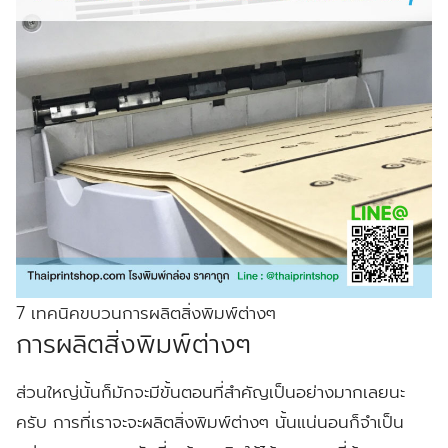
7 เทคนิคขบวนการผลิตสิ่งพิมพ์ต่างๆ
การผลิตสิ่งพิมพ์ต่างๆ
ส่วนใหญ่นั้นก็มักจะมีขั้นตอนที่สำคัญเป็นอย่างมากเลยนะ
ครับ การที่เราจะจะผลิตสิ่งพิมพ์ต่างๆ นั้นแน่นอนก็จำเป็น