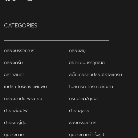
CATEGORIES
กล่องบรรจุภัณฑ์
กล่องสบู่
กล่องครีม
ออกแบบบรรจุภัณฑ์
ฉลากสินค้า
สติ๊กเกอร์กันปลอมโฮโลแกรม
ใบปลิว โบรชัวร์ แผ่นพับ
โปสการ์ด การ์ดแต่งงาน
กล่องจั่วปัง พรีเมี่ยม
กระเป๋าผ้า/ถุงผ้า
ป้ายกล่องไฟ
ป้ายฉลุลาย
ป้ายธงญี่ปุ่น
ซองบรรจุภัณฑ์
ถุงกระดาษ
ถุงกระดาษสำเร็จรูป