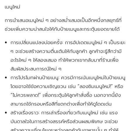
เมนูใหม่
การนำเสนอเมนูใหม่ ๆ อย่างสม่ำเสมอเป็นอีกหนึ่งกลยุทธ์ที่
ช่วยเพิ่มความน่าสนใจให้กับป้ายเมนูและกระตุ้นยอดขายได้
การเปลี่ยนแปลงบ่อยครั้ง:
การอัปเดตเมนูใหม่ ๆ เป็นระยะ
ๆ จะช่วยสร้างความตื่นเต้นให้กับลูกค้า ลูกค้าจะรู้สึกว่ามี
อะไรใหม่ ๆ ให้ลองเสมอ ทำให้พวกเขากลับมาที่ร้านเพื่อ
สัมผัสประสบการณ์ใหม่ ๆ
การโปรโมทผ่านป้ายเมนู:
ควรมีการเน้นเมนูใหม่ในป้ายเมนู
โดยอาจใช้ข้อความเชิญชวน เช่น “ลองชิมเมนูใหม่!” หรือ
“ไม่ควรพลาด!” เพื่อกระตุ้นให้ลูกค้าสั่งซื้อ นอกจากนี้ยัง
สามารถใช้กรอบหรือสีที่แตกต่างเพื่อทำให้ดูโดดเด่น
สร้างเรื่องราว:
การเล่าเรื่องเกี่ยวกับเมนูใหม่ เช่น แรง
บันดาลใจในการสร้างสรรค์หรือส่วนผสมพิเศษ จะช่วย
สร้างความเชื่อมโยงระหว่างลูกค้ากับอาหารนั้น ๆ ทำให้