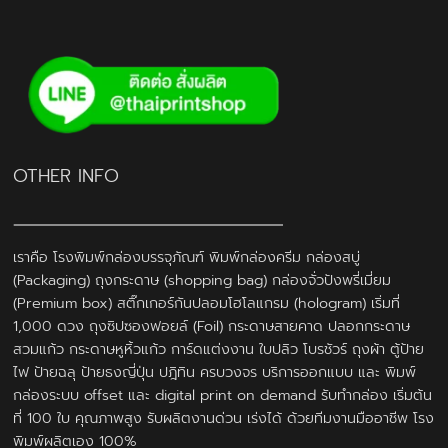
OTHER INFO
เราคือ โรงพิมพ์กล่องบรรจุภัณฑ์ พิมพ์กล่องครีม กล่องสบู่
(Packaging) ถุงกระดาษ (shopping bag) กล่องจั่วปังพรี่เมี่ยม
(Premium box) สติ๊กเกอร์กันปลอมโฮโลแกรม (hologram) เริ่มที่
1,000 ดวง ถุงซิปซองฟอยล์ (Foil) กระดาษสายคาด ปลอกกระดาษ
สวมแก้ว กระดาษหูหิ้วแก้ว การ์ดแต่งงาน ใบปลิว โบรชัวร์ ถุงผ้า ตู้ป้าย
ไฟ ป้ายฉลุ ป้ายธงญี่ปุ่น ปฎิทิน ครบวงจร บริการออกแบบ และ พิมพ์
กล่องระบบ offset และ digital print on demand รับทำกล่อง เริ่มต้น
ที่ 100 ใบ คุณภาพสูง รับผลิตงานด่วน เร่งได้ ด้วยทีมงานมืออาชีพ โรง
พิมพ์ผลิตเอง 100%