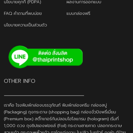
นโยบายคุกกี้ (PDPA)
ผลงานการออกแบบ
FAQ คำถามที่พบบ่อย
แบบกล่องฟรี
นโยบายความเป็นส่วนตัว
OTHER INFO
เราคือ โรงพิมพ์กล่องบรรจุภัณฑ์ พิมพ์กล่องครีม กล่องสบู่
(Packaging) ถุงกระดาษ (shopping bag) กล่องจั่วปังพรี่เมี่ยม
(Premium box) สติ๊กเกอร์กันปลอมโฮโลแกรม (hologram) เริ่มที่
1,000 ดวง ถุงซิปซองฟอยล์ (Foil) กระดาษสายคาด ปลอกกระดาษ
สวมแก้ว กระดาษหูหิ้วแก้ว การ์ดแต่งงาน ใบปลิว โบรชัวร์ ถุงผ้า ตู้ป้าย