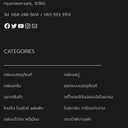
กรุงเทพมหานคร, 10160
Tel.
064-246-5614
/
065-593-9159
Facebook
Twitter
YouTube
Instagram
thaiprintshop.aw@gmail.com
CATEGORIES
กล่องบรรจุภัณฑ์
กล่องสบู่
กล่องครีม
ออกแบบบรรจุภัณฑ์
ฉลากสินค้า
สติ๊กเกอร์กันปลอมโฮโลแกรม
ใบปลิว โบรชัวร์ แผ่นพับ
โปสการ์ด การ์ดแต่งงาน
กล่องจั่วปัง พรีเมี่ยม
กระเป๋าผ้า/ถุงผ้า