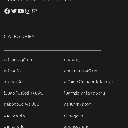
Facebook
Twitter
YouTube
Instagram
thaiprintshop.aw@gmail.com
CATEGORIES
กล่องบรรจุภัณฑ์
กล่องสบู่
กล่องครีม
ออกแบบบรรจุภัณฑ์
ฉลากสินค้า
สติ๊กเกอร์กันปลอมโฮโลแกรม
ใบปลิว โบรชัวร์ แผ่นพับ
โปสการ์ด การ์ดแต่งงาน
กล่องจั่วปัง พรีเมี่ยม
กระเป๋าผ้า/ถุงผ้า
ป้ายกล่องไฟ
ป้ายฉลุลาย
ป้ายธงญี่ปุ่น
ซองบรรจุภัณฑ์