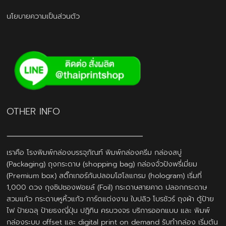
นโยบายความเป็นส่วนตัว
OTHER INFO
เราคือ โรงพิมพ์กล่องบรรจุภัณฑ์ พิมพ์กล่องครีม กล่องสบู่
(Packaging) ถุงกระดาษ (shopping bag) กล่องจั่วปังพรี่เมี่ยม
(Premium box) สติ๊กเกอร์กันปลอมโฮโลแกรม (hologram) เริ่มที่
1,000 ดวง ถุงซิปซองฟอยล์ (Foil) กระดาษสายคาด ปลอกกระดาษ
สวมแก้ว กระดาษหูหิ้วแก้ว การ์ดแต่งงาน ใบปลิว โบรชัวร์ ถุงผ้า ตู้ป้าย
ไฟ ป้ายฉลุ ป้ายธงญี่ปุ่น ปฎิทิน ครบวงจร บริการออกแบบ และ พิมพ์
กล่องระบบ offset และ digital print on demand รับทำกล่อง เริ่มต้น