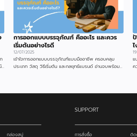
ง
การออกแบบบรรจุภัณฑ์ คืออะไร และควร
ป
เริ่มต้นอย่างไรดี
ไ
12/07/2025
19
อก
เข้าใจการออกแบบบรรจุภัณฑ์แบบมืออาชีพ ครอบคลุม
แบ
์
ประเภท วัสดุ วิธีเริ่มต้น และกลยุทธ์แบรนด์ อ่านจบพร้อม
ค
เริ่มออกแบบได้ทันที
ดึ
SUPPORT
กล่องสบู่
การสั่งซื้อ
ติด