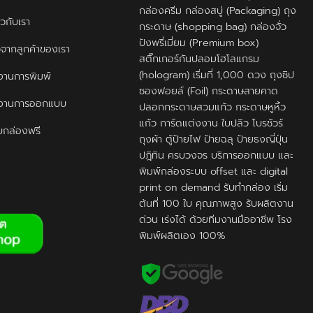
กล่องครีม กล่องสบู่ (Packaging) ถุง
ยวกับเรา
กระดาษ (shopping bag) กล่องจั่ว
ปังพรี่เมี่ยม (Premium box)
ิวจากลูกค้าของเรา
สติ๊กเกอร์กันปลอมโฮโลแกรม
(hologram) เริ่มที่ 1,000 ดวง ถุงซิป
านการพิมพ์
ซองฟอยล์ (Foil) กระดาษสายคาด
งานการออกแบบ
ปลอกกระดาษสวมแก้ว กระดาษหูหิ้ว
แก้ว การ์ดแต่งงาน ใบปลิว โบรชัวร์
กล่องฟรี
ถุงผ้า ตู้ป้ายไฟ ป้ายฉลุ ป้ายธงญี่ปุ่น
ปฎิทิน ครบวงจร บริการออกแบบ และ
พิมพ์กล่องระบบ offset และ digital
print on demand รับทำกล่อง เริ่ม
ต้นที่ 100 ใบ คุณภาพสูง รับผลิตงาน
ด่วน เร่งได้ ด้วยทีมงานมืออาชีพ โรง
พิมพ์ผลิตเอง 100%