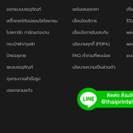
ออกแบบบรรจุภัณฑ์
ขอใบเสนอราคา
เกี่
สติ๊กเกอร์กันปลอมโฮโลแกรม
เงื่อนไขบริการ
รีว
โปสการ์ด การ์ดแต่งงาน
เงื่อนไขการรับประกัน
ผลง
กระเป๋าผ้า/ถุงผ้า
นโยบายคุกกี้ (PDPA)
ผล
ป้ายฉลุลาย
FAQ คำถามที่พบบ่อย
แบบ
ซองบรรจุภัณฑ์
นโยบายความเป็นส่วนตัว
ถุงกระดาษสำเร็จรูป
ปลอกสวมแก้ว