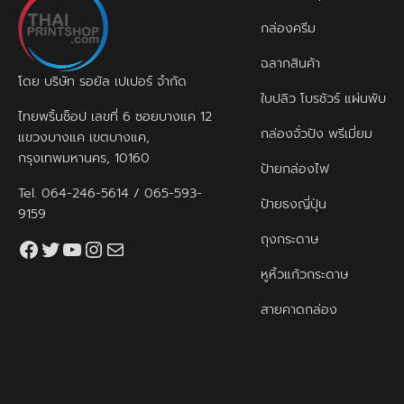
กล่องครีม
ฉลากสินค้า
โดย บริษัท รอยัล เปเปอร์ จำกัด
ใบปลิว โบรชัวร์ แผ่นพับ
ไทยพริ้นช็อป เลขที่ 6 ซอยบางแค 12
กล่องจั่วปัง พรีเมี่ยม
แขวงบางแค เขตบางแค,
กรุงเทพมหานคร, 10160
ป้ายกล่องไฟ
Tel.
064-246-5614
/
065-593-
ป้ายธงญี่ปุ่น
9159
ถุงกระดาษ
Facebook
Twitter
YouTube
Instagram
thaiprintshop.aw@gmail.com
หูหิ้วแก้วกระดาษ
สายคาดกล่อง