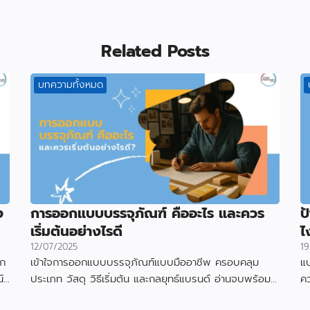
Related Posts
บทความทั้งหมด
ง
การออกแบบบรรจุภัณฑ์ คืออะไร และควร
ป
เริ่มต้นอย่างไรดี
ไ
12/07/2025
19
อก
เข้าใจการออกแบบบรรจุภัณฑ์แบบมืออาชีพ ครอบคลุม
แบ
์
ประเภท วัสดุ วิธีเริ่มต้น และกลยุทธ์แบรนด์ อ่านจบพร้อม
ค
เริ่มออกแบบได้ทันที
ดึ