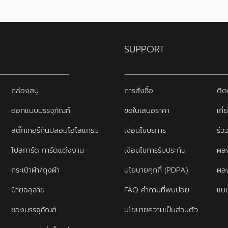
SUPPORT
กล่องสบู่
การสั่งซื้อ
ติด
ออกแบบบรรจุภัณฑ์
ขอใบเสนอราคา
เกี่
สติ๊กเกอร์กันปลอมโฮโลแกรม
เงื่อนไขบริการ
รีว
โปสการ์ด การ์ดแต่งงาน
เงื่อนไขการรับประกัน
ผลง
กระเป๋าผ้า/ถุงผ้า
นโยบายคุกกี้ (PDPA)
ผล
ป้ายฉลุลาย
FAQ คำถามที่พบบ่อย
แบบ
ซองบรรจุภัณฑ์
นโยบายความเป็นส่วนตัว