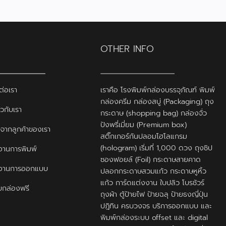
OTHER INFO
ต่อเรา
เราคือ โรงพิมพ์กล่องบรรจุภัณฑ์ พิมพ์
กล่องครีม กล่องสบู่ (Packaging) ถุง
ยวกับเรา
กระดาษ (shopping bag) กล่องจั่ว
ปังพรี่เมี่ยม (Premium box)
ิวจากลูกค้าของเรา
สติ๊กเกอร์กันปลอมโฮโลแกรม
(hologram) เริ่มที่ 1,000 ดวง ถุงซิป
านการพิมพ์
ซองฟอยล์ (Foil) กระดาษสายคาด
งานการออกแบบ
ปลอกกระดาษสวมแก้ว กระดาษหูหิ้ว
แก้ว การ์ดแต่งงาน ใบปลิว โบรชัวร์
กล่องฟรี
ถุงผ้า ตู้ป้ายไฟ ป้ายฉลุ ป้ายธงญี่ปุ่น
ปฎิทิน ครบวงจร บริการออกแบบ และ
พิมพ์กล่องระบบ offset และ digital