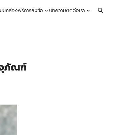
Call: 064-246-5614 | Line: @thaiprintshop
บบกล่องฟรี
การสั่งซื้อ
บทความ
ติดต่อเรา
ุภัณฑ์