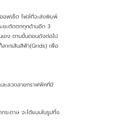
ฟเซ็ต ไฟล์ที่จะส่งพิมพ์
ระยะตัดตกทุกด้านอีก 3
นเอง ตามขั้นตอนดังต่อไป
ก็ลากเส้นสีฟ้า(Grids) เพื่อ
ษรและลวดลายกราฟฟิคที่มี
หากระดาษ จะได้แบบในรูปทั้ง