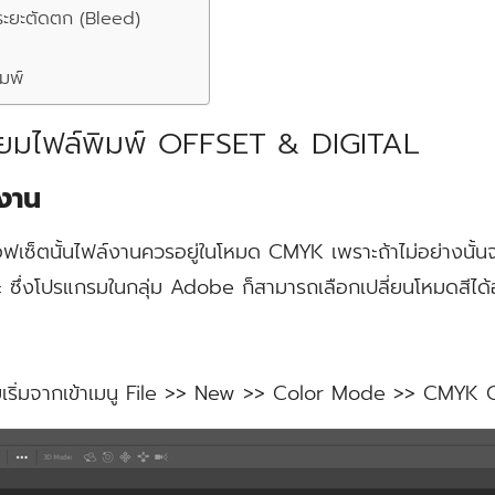
ระยะตัดตก (Bleed)
ิมพ์
รียมไฟล์พิมพ์ OFFSET & DIGITAL
์งาน
เซ็ตนั้นไฟล์งานควรอยู่ในโหมด CMYK เพราะถ้าไม่อย่างนั้นจะท
 ซึ่งโปรแกรมในกลุ่ม Adobe ก็สามารถเลือกเปลี่ยนโหมดสีได้อย
 โดยเริ่มจากเข้าเมนู File >> New >> Color Mode >> CMYK 