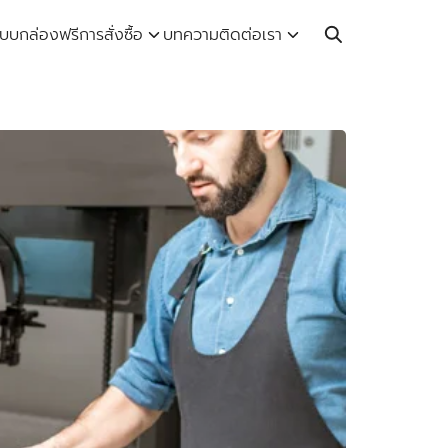
Call: 064-246-5614 | Line: @thaiprintshop
บบกล่องฟรี
การสั่งซื้อ
บทความ
ติดต่อเรา