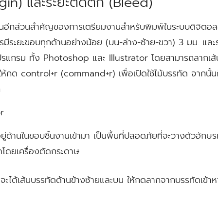
gin) และระยะตัดตก (Bleed)
นอีกส่วนสำคัญของการเตรียมงานสำหรับพิมพ์ในระบบดิจิตอลออ
มีระยะขอบทุกด้านอย่างน้อย (บน-ล่าง-ซ้าย-ขวา) 3 มม. และ
ปรแกรม ทั้ง Photoshop และ Illustrator โดยสามารถลากเส้
ล้ว ให้กด control+r (command+r) เพื่อเปิดใช้ไม้บรรทัด จากนั้น
ก
r
่ด้านในขอบชิ้นงานเข้ามา เป็นพื้นที่ปลอดภัยที่จะวางตัวอัก
ัดโดยเครื่องตัดกระดาษ
+r จะได้เส้นบรรทัดด้านข้างซ้ายและบน ให้กดลากจากบรรทัดเข้า