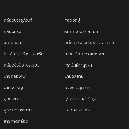
กล่องบรรจุภัณฑ์
กล่องสบู่
กล่องครีม
ออกแบบบรรจุภัณฑ์
ฉลากสินค้า
สติ๊กเกอร์กันปลอมโฮโลแกรม
ใบปลิว โบรชัวร์ แผ่นพับ
โปสการ์ด การ์ดแต่งงาน
กล่องจั่วปัง พรีเมี่ยม
กระเป๋าผ้า/ถุงผ้า
ป้ายกล่องไฟ
ป้ายฉลุลาย
ป้ายธงญี่ปุ่น
ซองบรรจุภัณฑ์
ถุงกระดาษ
ถุงกระดาษสำเร็จรูป
หูหิ้วแก้วกระดาษ
ปลอกสวมแก้ว
สายคาดกล่อง