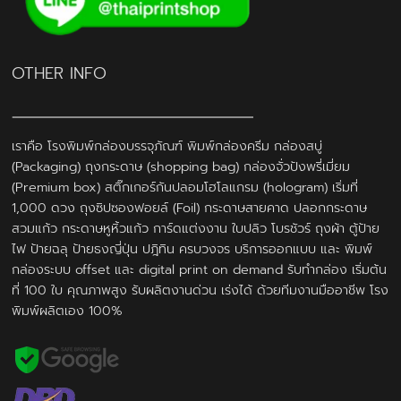
OTHER INFO
เราคือ โรงพิมพ์กล่องบรรจุภัณฑ์ พิมพ์กล่องครีม กล่องสบู่
(Packaging) ถุงกระดาษ (shopping bag) กล่องจั่วปังพรี่เมี่ยม
(Premium box) สติ๊กเกอร์กันปลอมโฮโลแกรม (hologram) เริ่มที่
1,000 ดวง ถุงซิปซองฟอยล์ (Foil) กระดาษสายคาด ปลอกกระดาษ
สวมแก้ว กระดาษหูหิ้วแก้ว การ์ดแต่งงาน ใบปลิว โบรชัวร์ ถุงผ้า ตู้ป้าย
ไฟ ป้ายฉลุ ป้ายธงญี่ปุ่น ปฎิทิน ครบวงจร บริการออกแบบ และ พิมพ์
กล่องระบบ offset และ digital print on demand รับทำกล่อง เริ่มต้น
ที่ 100 ใบ คุณภาพสูง รับผลิตงานด่วน เร่งได้ ด้วยทีมงานมืออาชีพ โรง
พิมพ์ผลิตเอง 100%