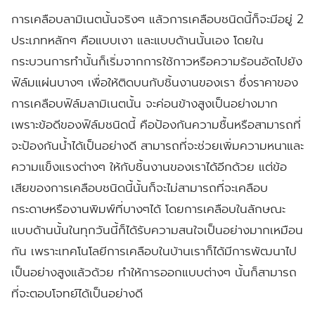
การเคลือบลามิเนตนั้นจริงๆ แล้วการเคลือบชนิดนี้ก็จะมีอยู่ 2
ประเภทหลักๆ คือแบบเงา และแบบด้านนั้นเอง โดยใน
กระบวนการทำนั้นก็เริ่มจากการใช้กาวหรือความร้อนอัดไปยัง
ฟิล์มแผ่นบางๆ เพื่อให้ติดบนกับชิ้นงานของเรา ซึ่งราคาของ
การเคลือบฟิล์มลามิเนตนั้น จะค่อนข้างสูงเป็นอย่างมาก
เพราะข้อดีของฟิล์มชนิดนี้ คือป้องกันความชื้นหรือสามารถที่
จะป้องกันน้ำได้เป็นอย่างดี สามารถที่จะช่วยเพิ่มความหนาและ
ความแข็งแรงต่างๆ ให้กับชิ้นงานของเราได้อีกด้วย แต่ข้อ
เสียของการเคลือบชนิดนี้นั้นก็จะไม่สามารถที่จะเคลือบ
กระดาษหรืองานพิมพ์ที่บางๆได้ โดยการเคลือบในลักษณะ
แบบด้านนั้นในทุกวันนี้ก็ได้รับความสนใจเป็นอย่างมากเหมือน
กัน เพราะเทคโนโลยีการเคลือบในบ้านเราก็ได้มีการพัฒนาไป
เป็นอย่างสูงแล้วด้วย ทำให้การออกแบบต่างๆ นั้นก็สามารถ
ที่จะตอบโจทย์ได้เป็นอย่างดี