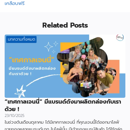
เคลือบฟรี
Related Posts
บทความทั้งหมด
“เทศกาลเจนนี่” มีแบรนด์ดังมาผลิตกล่องกับเรา
ด้วย !
23/10/2025
ในช่วงต้นเดือนตุลาคม ได้มีเทศกาลเจนนี่ ที่คุณเจนนี้ได้ออกมาไลฟ์
ขายของหลายแบรนด์มาก ในไลฟ์นั้น มีเจ้าของแบรน์สินค้า ได้ใช้กล่อง