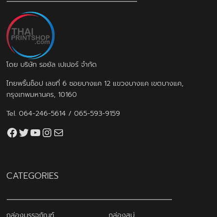
โดย บริษัท รอยัล เปเปอร์ จำกัด
ไทยพริ้นช็อป เลขที่ 6 ซอยบางแค 12 แขวงบางแค เขตบางแค,
กรุงเทพมหานคร, 10160
Tel.
064-246-5614
/
065-593-9159
Facebook
Twitter
YouTube
Instagram
thaiprintshop.aw@gmail.com
CATEGORIES
กล่องบรรจุภัณฑ์
กล่องสบู่