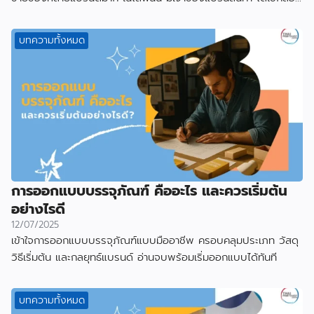
ที่ผลิตกับเราไป
บทความทั้งหมด
การออกแบบบรรจุภัณฑ์ คืออะไร และควรเริ่มต้น
อย่างไรดี
12/07/2025
เข้าใจการออกแบบบรรจุภัณฑ์แบบมืออาชีพ ครอบคลุมประเภท วัสดุ
วิธีเริ่มต้น และกลยุทธ์แบรนด์ อ่านจบพร้อมเริ่มออกแบบได้ทันที
บทความทั้งหมด