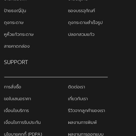
ป้ายธงญี่ปุ่น
ซองบรรจุภัณฑ์
ถุงกระดาษ
ถุงกระดาษสำเร็จรูป
หูหิ้วแก้วกระดาษ
ปลอกสวมแก้ว
สายคาดกล่อง
SUPPORT
การสั่งซื้อ
ติดต่อเรา
ขอใบเสนอราคา
เกี่ยวกับเรา
เงื่อนไขบริการ
รีวิวจากลูกค้าของเรา
เงื่อนไขการรับประกัน
ผลงานการพิมพ์
นโยบายคุกกี้ (PDPA)
ผลงานการออกแบบ