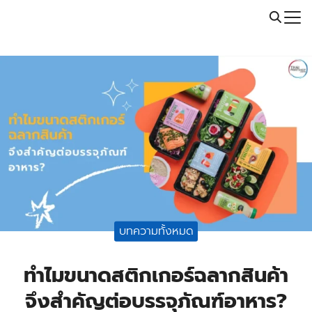
Skip
Call: 064-246-5614 | Line: @thaiprintshop
to
Search
content
for:
บทความทั้งหมด
ทำไมขนาดสติกเกอร์ฉลากสินค้า
จึงสำคัญต่อบรรจุภัณฑ์อาหาร?