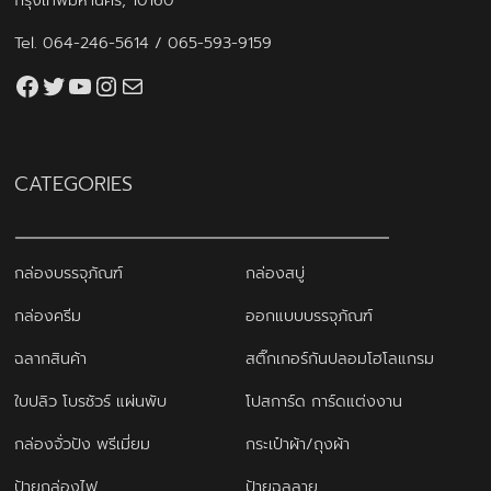
กรุงเทพมหานคร, 10160
Tel.
064-246-5614
/
065-593-9159
Facebook
Twitter
YouTube
Instagram
thaiprintshop.aw@gmail.com
CATEGORIES
กล่องบรรจุภัณฑ์
กล่องสบู่
กล่องครีม
ออกแบบบรรจุภัณฑ์
ฉลากสินค้า
สติ๊กเกอร์กันปลอมโฮโลแกรม
ใบปลิว โบรชัวร์ แผ่นพับ
โปสการ์ด การ์ดแต่งงาน
กล่องจั่วปัง พรีเมี่ยม
กระเป๋าผ้า/ถุงผ้า
ป้ายกล่องไฟ
ป้ายฉลุลาย