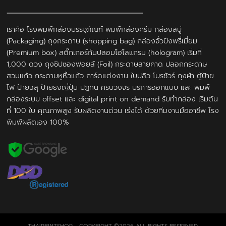
เราคือ โรงพิมพ์กล่องบรรจุภัณฑ์ พิมพ์กล่องครีม กล่องสบู่
(Packaging) ถุงกระดาษ (shopping bag) กล่องจั่วปังพรี่เมี่ยม
(Premium box) สติ๊กเกอร์กันปลอมโฮโลแกรม (hologram) เริ่มที่
1,000 ดวง ถุงซิปซองฟอยล์ (Foil) กระดาษสายคาด ปลอกกระดาษ
สวมแก้ว กระดาษหูหิ้วแก้ว การ์ดแต่งงาน ใบปลิว โบรชัวร์ ถุงผ้า ตู้ป้าย
ไฟ ป้ายฉลุ ป้ายธงญี่ปุ่น ปฎิทิน ครบวงจร บริการออกแบบ และ พิมพ์
กล่องระบบ offset และ digital print on demand รับทำกล่อง เริ่มต้น
ที่ 100 ใบ คุณภาพสูง รับผลิตงานด่วน เร่งได้ ด้วยทีมงานมืออาชีพ โรง
พิมพ์ผลิตเอง 100%