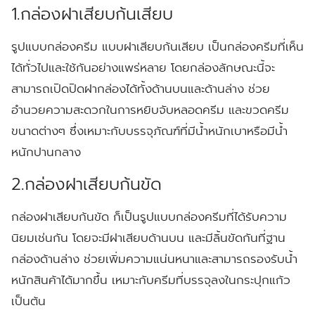
1.กล่องฝาเสียบก้นเสียบ
รูปแบบกล่องครีม แบบฝาเสียบก้นเสียบ เป็นกล่องครีมที่เห็น
ได้ทั่วไปและใช้กันอย่างแพร่หลาย โดยกล่องลักษณะนี้จะ
สามารถเปิดปิดฝากล่องได้ทั้งด้านบนและด้านล่าง ช่วย
อำนวยความสะดวกในการหยิบจับหลอดครีม และขวดครีม
ขนาดต่างๆ ซึ่งเหมาะกับบรรจุภัณฑ์ที่มีน้ำหนักเบาหรือมีน้ำ
หนักปานกลาง
2.กล่องฝาเสียบก้นขัด
กล่องฝาเสียบก้นขัด ก็เป็นรูปแบบกล่องครีมที่ได้รับความ
นิยมเช่นกัน โดยจะมีฝาเสียบด้านบน และมีลิ้นขัดกันที่ฐาน
กล่องด้านล่าง ช่วยเพิ่มความแน่นหนาและสามารถรองรับน้ำ
หนักสินค้าได้มากขึ้น เหมาะกับครีมที่บรรจุลงในกระปุกแก้ว
เป็นต้น