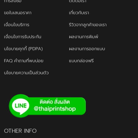
การสั่งซื้อ
ติดต่อเรา
ขอใบเสนอราคา
เกี่ยวกับเรา
เงื่อนไขบริการ
รีวิวจากลูกค้าของเรา
เงื่อนไขการรับประกัน
ผลงานการพิมพ์
นโยบายคุกกี้ (PDPA)
ผลงานการออกแบบ
FAQ คำถามที่พบบ่อย
แบบกล่องฟรี
นโยบายความเป็นส่วนตัว
OTHER INFO