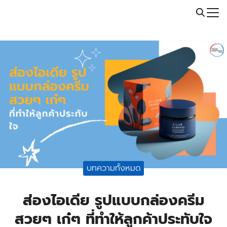
Skip
Call: 064-246-5614 | Line: @thaiprintshop
to
Search
content
for:
บทความทั้งหมด
ส่องไอเดีย รูปแบบกล่องครีม
สวยๆ เก๋ๆ ที่ทำให้ลูกค้าประทับใจ