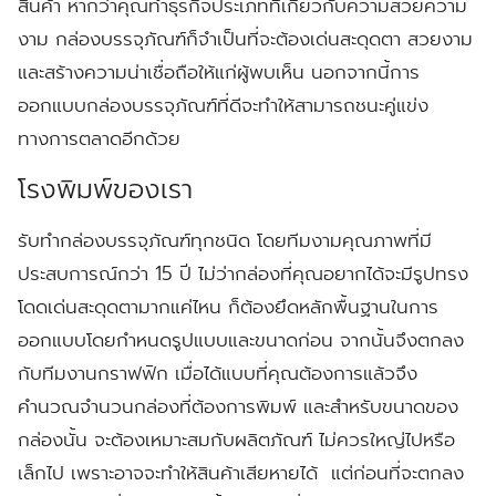
สินค้า
หากว่าคุณทำธุรกิจประเภทที่เกี่ยวกับความสวยความ
งาม
กล่องบรรจุภัณฑ์ก็จำเป็นที่จะต้องเด่นสะดุดตา
สวยงาม
และสร้างความน่าเชื่อถือให้แก่ผู้พบเห็น
นอกจากนี้การ
ออกแบบกล่องบรรจุภัณฑ์ที่ดีจะทำให้สามารถชนะคู่แข่ง
ทางการตลาดอีกด้วย
โรงพิมพ์ของเรา
รับทำกล่องบรรจุภัณฑ์ทุกชนิด
โดยทีมงามคุณภาพที่มี
ประสบการณ์กว่า
15
ปี
ไม่ว่ากล่องที่คุณอยากได้จะมีรูปทรง
โดดเด่นสะดุดตามากแค่ไหน
ก็ต้องยึดหลักพื้นฐานในการ
ออกแบบโดยกำหนดรูปแบบและขนาดก่อน
จากนั้นจึงตกลง
กับทีมงานกราฟฟิก
เมื่อได้แบบที่คุณต้องการแล้วจึง
คำนวณจำนวนกล่องที่ต้องการพิมพ์
และสำหรับขนาดของ
กล่องนั้น
จะต้องเหมาะสมกับผลิตภัณฑ์
ไม่ควรใหญ่ไปหรือ
เล็กไป
เพราะอาจจะทำให้สินค้าเสียหายได้
แต่ก่อนที่จะตกลง