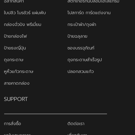
ฉลากสินค้า
สติ๊กเกอร์กันปลอมโฮโลแกรม
ใบปลิว โบรชัวร์ แผ่นพับ
โปสการ์ด การ์ดแต่งงาน
กล่องจั่วปัง พรีเมี่ยม
กระเป๋าผ้า/ถุงผ้า
ป้ายกล่องไฟ
ป้ายฉลุลาย
ป้ายธงญี่ปุ่น
ซองบรรจุภัณฑ์
ถุงกระดาษ
ถุงกระดาษสำเร็จรูป
หูหิ้วแก้วกระดาษ
ปลอกสวมแก้ว
สายคาดกล่อง
SUPPORT
การสั่งซื้อ
ติดต่อเรา