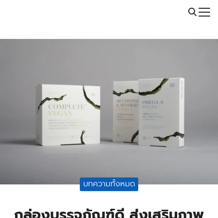
Skip
Call: 064-246-5614 | Line: @thaiprintshop
to
Search
content
for:
บทความทั้งหมด
กล่องบรรจุภัณฑ์ดี ส่งเสริมภาพ