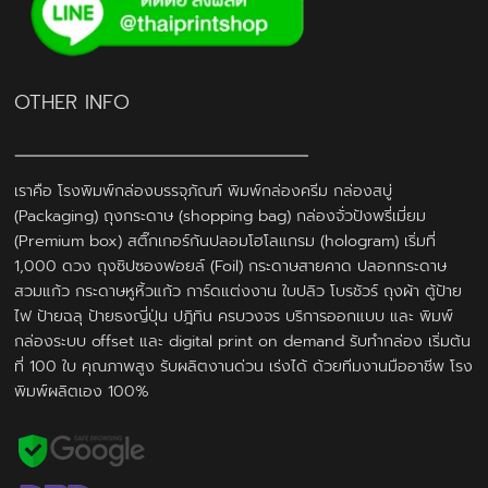
OTHER INFO
เราคือ โรงพิมพ์กล่องบรรจุภัณฑ์ พิมพ์กล่องครีม กล่องสบู่
(Packaging) ถุงกระดาษ (shopping bag) กล่องจั่วปังพรี่เมี่ยม
(Premium box) สติ๊กเกอร์กันปลอมโฮโลแกรม (hologram) เริ่มที่
1,000 ดวง ถุงซิปซองฟอยล์ (Foil) กระดาษสายคาด ปลอกกระดาษ
สวมแก้ว กระดาษหูหิ้วแก้ว การ์ดแต่งงาน ใบปลิว โบรชัวร์ ถุงผ้า ตู้ป้าย
ไฟ ป้ายฉลุ ป้ายธงญี่ปุ่น ปฎิทิน ครบวงจร บริการออกแบบ และ พิมพ์
กล่องระบบ offset และ digital print on demand รับทำกล่อง เริ่มต้น
ที่ 100 ใบ คุณภาพสูง รับผลิตงานด่วน เร่งได้ ด้วยทีมงานมืออาชีพ โรง
พิมพ์ผลิตเอง 100%