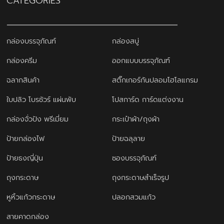
CATEGORIES
กล่องบรรจุภัณฑ์
กล่องสบู่
กล่องครีม
ออกแบบบรรจุภัณฑ์
ฉลากสินค้า
สติ๊กเกอร์กันปลอมโฮโลแกรม
ใบปลิว โบรชัวร์ แผ่นพับ
โปสการ์ด การ์ดแต่งงาน
กล่องจั่วปัง พรีเมี่ยม
กระเป๋าผ้า/ถุงผ้า
ป้ายกล่องไฟ
ป้ายฉลุลาย
ป้ายธงญี่ปุ่น
ซองบรรจุภัณฑ์
ถุงกระดาษ
ถุงกระดาษสำเร็จรูป
หูหิ้วแก้วกระดาษ
ปลอกสวมแก้ว
สายคาดกล่อง