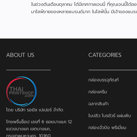
ในช่วงต้นเดือนตุลาคม ได้มีเทศกาลเจนนี่ ที่คุณเจนนี้ได้อ
มาไลฟ์ขายของหลายแบรนด์มาก ในไลฟ์นั้น มีเจ้าของแบรน
สินค้า ได้ใช้กล่องที่ผลิตกับเราไป
ABOUT US
CATEGORIES
กล่องบรรจุภัณฑ์
กล่องครีม
ฉลากสินค้า
โดย บริษัท รอยัล เปเปอร์ จำกัด
ใบปลิว โบรชัวร์ แผ่นพับ
ไทยพริ้นช็อป เลขที่ 6 ซอยบางแค 12
กล่องจั่วปัง พรีเมี่ยม
แขวงบางแค เขตบางแค,
กรุงเทพมหานคร, 10160