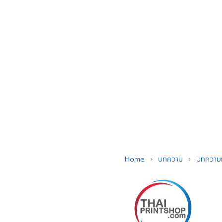
Skip
to
content
Se
for
Home
›
บทความ
›
บทความท