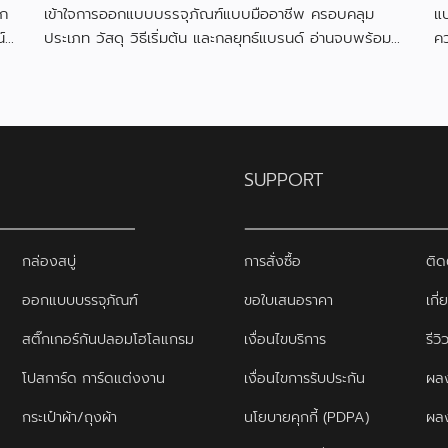
อก
เข้าใจการออกแบบบรรจุภัณฑ์แบบมืออาชีพ ครอบคลุม
แบ
์
ประเภท วัสดุ วิธีเริ่มต้น และกลยุทธ์แบรนด์ อ่านจบพร้อม
ค
เริ่มออกแบบได้ทันที
ดึ
SUPPORT
กล่องสบู่
การสั่งซื้อ
ติด
ออกแบบบรรจุภัณฑ์
ขอใบเสนอราคา
เกี่
สติ๊กเกอร์กันปลอมโฮโลแกรม
เงื่อนไขบริการ
รีว
โปสการ์ด การ์ดแต่งงาน
เงื่อนไขการรับประกัน
ผลง
กระเป๋าผ้า/ถุงผ้า
นโยบายคุกกี้ (PDPA)
ผล