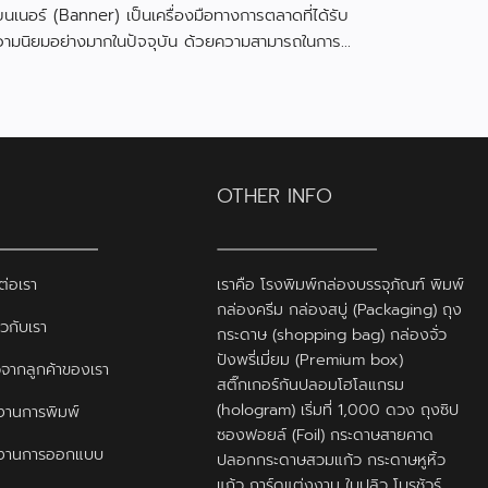
นเนอร์ (Banner) เป็นเครื่องมือทางการตลาดที่ได้รับ
วามนิยมอย่างมากในปัจจุบัน ด้วยความสามารถในการ
งดูดความสนใจและสื่อสารข้อมูลได้อย่างมีประสิทธิภาพ
OTHER INFO
ต่อเรา
เราคือ โรงพิมพ์กล่องบรรจุภัณฑ์ พิมพ์
กล่องครีม กล่องสบู่ (Packaging) ถุง
ยวกับเรา
กระดาษ (shopping bag) กล่องจั่ว
ปังพรี่เมี่ยม (Premium box)
ิวจากลูกค้าของเรา
สติ๊กเกอร์กันปลอมโฮโลแกรม
(hologram) เริ่มที่ 1,000 ดวง ถุงซิป
านการพิมพ์
ซองฟอยล์ (Foil) กระดาษสายคาด
งานการออกแบบ
ปลอกกระดาษสวมแก้ว กระดาษหูหิ้ว
แก้ว การ์ดแต่งงาน ใบปลิว โบรชัวร์