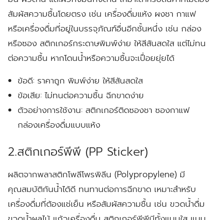
สัมผัสความชื้นโดยตรง เช่น เครื่องดื่มแห้ง ผงชา กาแฟ
หรือเครื่องดื่มที่อยู่ในบรรจุภัณฑ์อื่นอีกชั้นหนึ่ง เช่น กล่อง
หรือซอง สติกเกอร์กระดาษพิมพ์ง่าย ให้สีสันสดใส แต่ไม่ทน
ต่อความชื้น หากโดนน้ำหรือความชื้นจะเปื่อยยุ่ยได้
ข้อดี:
ราคาถูก พิมพ์ง่าย ให้สีสันสดใส
ข้อเสีย:
ไม่ทนต่อความชื้น ฉีกขาดง่าย
ตัวอย่างการใช้งาน:
สติกเกอร์ติดซองชา ซองกาแฟ
กล่องเครื่องดื่มแบบแห้ง
2.สติกเกอร์พีพี (PP Sticker)
ผลิตจากพลาสติกโพลีโพรพิลีน (Polypropylene) มี
คุณสมบัติกันน้ำได้ดี ทนทานต่อการฉีกขาด เหมาะสำหรับ
เครื่องดื่มที่ต้องแช่เย็น หรือสัมผัสความชื้น เช่น ขวดน้ำดื่ม
ขวดน้ำผลไม้ แก้วเครื่องดื่ม สติกเกอร์พีพีมีทั้งแบบใส แบบ