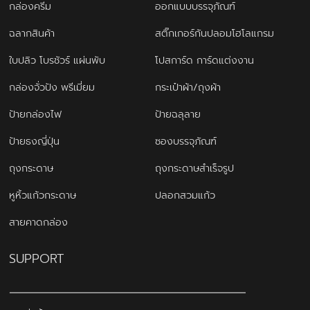
กล่องครีม
ออกแบบบรรจุภัณฑ์
ฉลากสินค้า
สติ๊กเกอร์กันปลอมโฮโลแกรม
ใบปลิว โบรชัวร์ แผ่นพับ
โปสการ์ด การ์ดแต่งงาน
กล่องจั่วปัง พรีเมี่ยม
กระเป๋าผ้า/ถุงผ้า
ป้ายกล่องไฟ
ป้ายฉลุลาย
ป้ายธงญี่ปุ่น
ซองบรรจุภัณฑ์
ถุงกระดาษ
ถุงกระดาษสำเร็จรูป
หูหิ้วแก้วกระดาษ
ปลอกสวมแก้ว
สายคาดกล่อง
SUPPORT