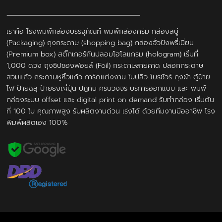
เราคือ โรงพิมพ์กล่องบรรจุภัณฑ์ พิมพ์กล่องครีม กล่องสบู่
(Packaging) ถุงกระดาษ (shopping bag) กล่องจั่วปังพรี่เมี่ยม
(Premium box) สติ๊กเกอร์กันปลอมโฮโลแกรม (hologram) เริ่มที่
1,000 ดวง ถุงซิปซองฟอยล์ (Foil) กระดาษสายคาด ปลอกกระดาษ
สวมแก้ว กระดาษหูหิ้วแก้ว การ์ดแต่งงาน ใบปลิว โบรชัวร์ ถุงผ้า ตู้ป้าย
ไฟ ป้ายฉลุ ป้ายธงญี่ปุ่น ปฎิทิน ครบวงจร บริการออกแบบ และ พิมพ์
กล่องระบบ offset และ digital print on demand รับทำกล่อง เริ่มต้น
ที่ 100 ใบ คุณภาพสูง รับผลิตงานด่วน เร่งได้ ด้วยทีมงานมืออาชีพ โรง
พิมพ์ผลิตเอง 100%