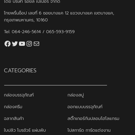
โดย บริษัท รอยัล เปเปอร์ จำกัด
ไทยพริ้นช็อป เลขที่ 6 ซอยบางแค 12 แขวงบางแค เขตบางแค,
กรุงเทพมหานคร, 10160
Tel.
064-246-5614
/
065-593-9159
Facebook
Twitter
YouTube
Instagram
thaiprintshop.aw@gmail.com
CATEGORIES
กล่องบรรจุภัณฑ์
กล่องสบู่
กล่องครีม
ออกแบบบรรจุภัณฑ์
ฉลากสินค้า
สติ๊กเกอร์กันปลอมโฮโลแกรม
ใบปลิว โบรชัวร์ แผ่นพับ
โปสการ์ด การ์ดแต่งงาน