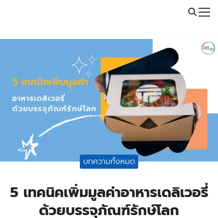
Skip
Call: 064-246-5614 | Line: @thaiprintshop
to
Search
content
for:
บทความทั้งหมด
5 เทคนิคเพิ่มมูลค่าอาหารเดลิเวอรี่
ด้วยบรรจุภัณฑ์รักษ์โลก