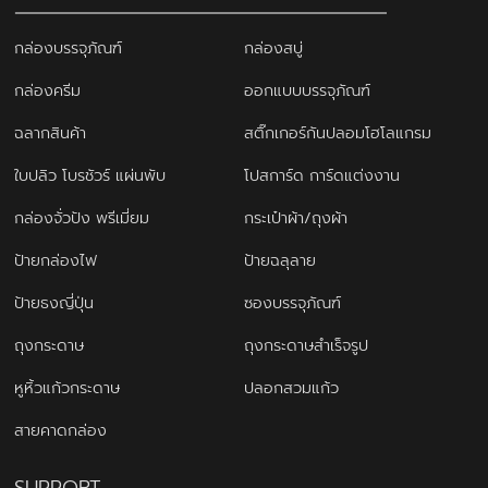
กล่องบรรจุภัณฑ์
กล่องสบู่
กล่องครีม
ออกแบบบรรจุภัณฑ์
ฉลากสินค้า
สติ๊กเกอร์กันปลอมโฮโลแกรม
ใบปลิว โบรชัวร์ แผ่นพับ
โปสการ์ด การ์ดแต่งงาน
กล่องจั่วปัง พรีเมี่ยม
กระเป๋าผ้า/ถุงผ้า
ป้ายกล่องไฟ
ป้ายฉลุลาย
ป้ายธงญี่ปุ่น
ซองบรรจุภัณฑ์
ถุงกระดาษ
ถุงกระดาษสำเร็จรูป
หูหิ้วแก้วกระดาษ
ปลอกสวมแก้ว
สายคาดกล่อง
SUPPORT