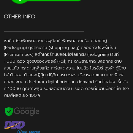
OTHER INFO
เราคือ โรงพิมพ์กล่องบรรจุภัณฑ์ พิมพ์กล่องครีม กล่องสบู่
(Packaging) ถุงกระดาษ (shopping bag) กล่องจั่วปังพรี่เมี่ยม
(Premium box) สติ๊กเกอร์กันปลอมโฮโลแกรม (hologram) เริ่มที่
1,000 ดวง ถุงซิปซองฟอยล์ (Foil) กระดาษสายคาด ปลอกกระดาษ
สวมแก้ว กระดาษหูหิ้วแก้ว การ์ดแต่งงาน ใบปลิว โบรชัวร์ ถุงผ้า ตู้ป้าย
ไฟ ป้ายฉลุ ป้ายธงญี่ปุ่น ปฎิทิน ครบวงจร บริการออกแบบ และ พิมพ์
กล่องระบบ offset และ digital print on demand รับทำกล่อง เริ่มต้น
ที่ 100 ใบ คุณภาพสูง รับผลิตงานด่วน เร่งได้ ด้วยทีมงานมืออาชีพ โรง
พิมพ์ผลิตเอง 100%