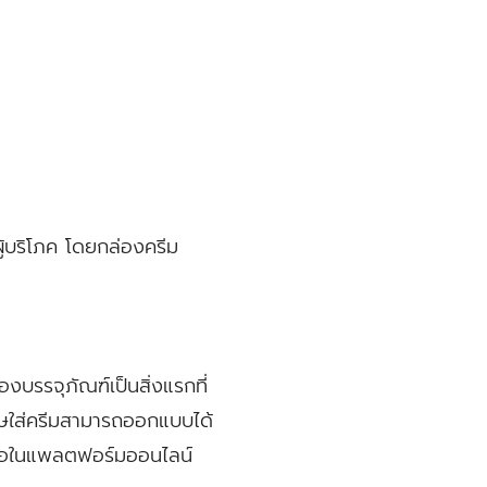
้บริโภค โดยกล่องครีม
งบรรจุภัณฑ์เป็นสิ่งแรกที่
ะดาษใส่ครีมสามารถออกแบบได้
รือในแพลตฟอร์มออนไลน์