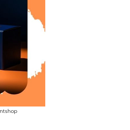
rintshop