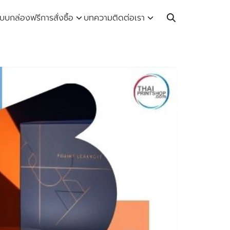
Call: 064-246-5614 | Line: @thaiprintshop
บบกล่องฟรี
การสั่งซื้อ
บทความ
ติดต่อเรา