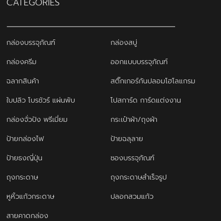
CATEGORIES
กล่องบรรจุภัณฑ์
กล่องสบู่
กล่องครีม
ออกแบบบรรจุภัณฑ์
ฉลากสินค้า
สติ๊กเกอร์กันปลอมโฮโลแกรม
ใบปลิว โบรชัวร์ แผ่นพับ
โปสการ์ด การ์ดแต่งงาน
กล่องจั่วปัง พรีเมี่ยม
กระเป๋าผ้า/ถุงผ้า
ป้ายกล่องไฟ
ป้ายฉลุลาย
ป้ายธงญี่ปุ่น
ซองบรรจุภัณฑ์
ถุงกระดาษ
ถุงกระดาษสำเร็จรูป
หูหิ้วแก้วกระดาษ
ปลอกสวมแก้ว
สายคาดกล่อง