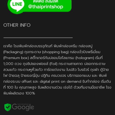
OTHER INFO
เราคือ โรงพิมพ์กล่องบรรจุภัณฑ์ พิมพ์กล่องครีม กล่องสบู่
(Packaging) ถุงกระดาษ (shopping bag) กล่องจั่วปังพรี่เมี่ยม
(Premium box) สติ๊กเกอร์กันปลอมโฮโลแกรม (hologram) เริ่มที่
1,000 ดวง ถุงซิปซองฟอยล์ (Foil) กระดาษสายคาด ปลอกกระดาษ
สวมแก้ว กระดาษหูหิ้วแก้ว การ์ดแต่งงาน ใบปลิว โบรชัวร์ ถุงผ้า ตู้ป้าย
ไฟ ป้ายฉลุ ป้ายธงญี่ปุ่น ปฎิทิน ครบวงจร บริการออกแบบ และ พิมพ์
กล่องระบบ offset และ digital print on demand รับทำกล่อง เริ่มต้น
ที่ 100 ใบ คุณภาพสูง รับผลิตงานด่วน เร่งได้ ด้วยทีมงานมืออาชีพ โรง
พิมพ์ผลิตเอง 100%