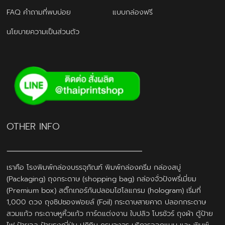
FAQ คำถามที่พบบ่อย
แบบกล่องฟรี
นโยบายความเป็นส่วนตัว
OTHER INFO
เราคือ โรงพิมพ์กล่องบรรจุภัณฑ์ พิมพ์กล่องครีม กล่องสบู่
(Packaging) ถุงกระดาษ (shopping bag) กล่องจั่วปังพรี่เมี่ยม
(Premium box) สติ๊กเกอร์กันปลอมโฮโลแกรม (hologram) เริ่มที่
1,000 ดวง ถุงซิปซองฟอยล์ (Foil) กระดาษสายคาด ปลอกกระดาษ
สวมแก้ว กระดาษหูหิ้วแก้ว การ์ดแต่งงาน ใบปลิว โบรชัวร์ ถุงผ้า ตู้ป้าย
ไฟ ป้ายฉลุ ป้ายธงญี่ปุ่น ปฎิทิน ครบวงจร บริการออกแบบ และ พิมพ์