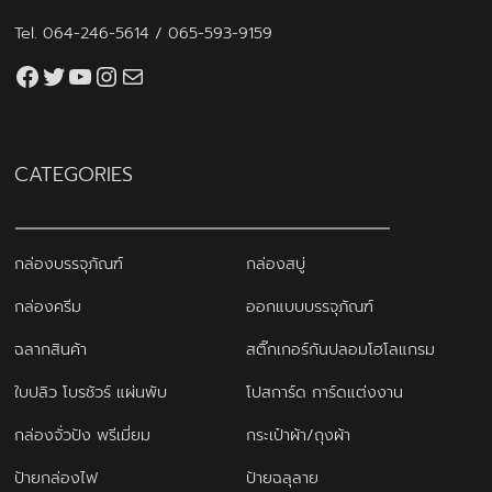
Tel.
064-246-5614
/
065-593-9159
Facebook
Twitter
YouTube
Instagram
thaiprintshop.aw@gmail.com
CATEGORIES
กล่องบรรจุภัณฑ์
กล่องสบู่
กล่องครีม
ออกแบบบรรจุภัณฑ์
ฉลากสินค้า
สติ๊กเกอร์กันปลอมโฮโลแกรม
ใบปลิว โบรชัวร์ แผ่นพับ
โปสการ์ด การ์ดแต่งงาน
กล่องจั่วปัง พรีเมี่ยม
กระเป๋าผ้า/ถุงผ้า
ป้ายกล่องไฟ
ป้ายฉลุลาย