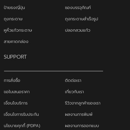
ป้ายธงญี่ปุ่น
ซองบรรจุภัณฑ์
ถุงกระดาษ
ถุงกระดาษสำเร็จรูป
หูหิ้วแก้วกระดาษ
ปลอกสวมแก้ว
สายคาดกล่อง
SUPPORT
การสั่งซื้อ
ติดต่อเรา
ขอใบเสนอราคา
เกี่ยวกับเรา
เงื่อนไขบริการ
รีวิวจากลูกค้าของเรา
เงื่อนไขการรับประกัน
ผลงานการพิมพ์
นโยบายคุกกี้ (PDPA)
ผลงานการออกแบบ