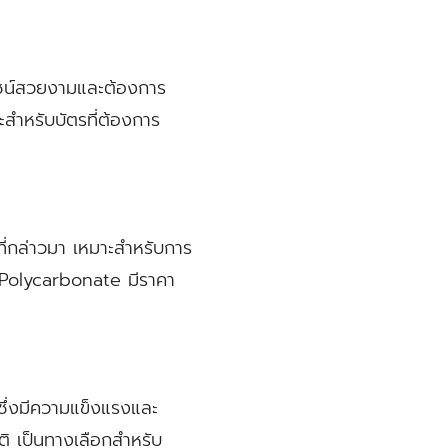
ีไซน์สวยงามและต้องการ
สำหรับบัตรที่ต้องการ
ี่กล่าวมา เหมาะสำหรับการ
ิป Polycarbonate มีราคา
ซึ่งมีความแข็งแรงและ
ิ เป็นทางเลือกสำหรับ