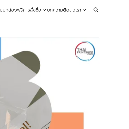
Call: 064-246-5614 | Line: @thaiprintshop
บบกล่องฟรี
การสั่งซื้อ
บทความ
ติดต่อเรา