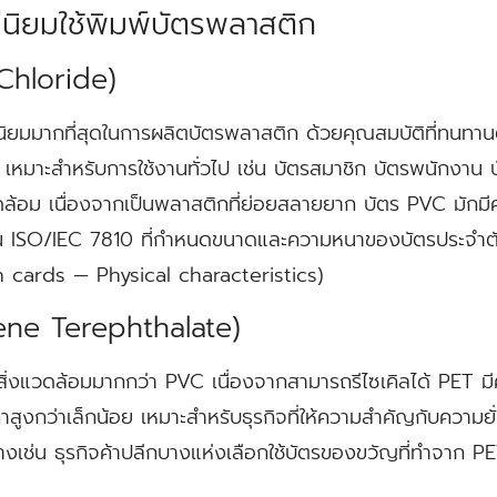
่นิยมใช้พิมพ์บัตรพลาสติก
 Chloride)
ามนิยมมากที่สุดในการผลิตบัตรพลาสติก ด้วยคุณสมบัติที่ทนทานต
 เหมาะสำหรับการใช้งานทั่วไป เช่น บัตรสมาชิก บัตรพนักงาน
ล้อม เนื่องจากเป็นพลาสติกที่ย่อยสลายยาก บัตร PVC มักม
าน ISO/IEC 7810 ที่กำหนดขนาดและความหนาของบัตรประจำต
n cards — Physical characteristics)
ene Terephthalate)
ต่อสิ่งแวดล้อมมากกว่า PVC เนื่องจากสามารถรีไซเคิลได้ PET
าสูงกว่าเล็กน้อย เหมาะสำหรับธุรกิจที่ให้ความสำคัญกับความยั
่างเช่น ธุรกิจค้าปลีกบางแห่งเลือกใช้บัตรของขวัญที่ทำจาก P