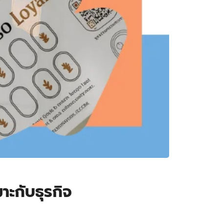
าะกับธุรกิจ