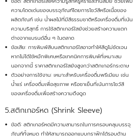
ข้อดี:
สติกเกอร์ใสให้ความรู้สึกหรูหราและทันสมัย ช่วยเพิ่ม
ความโดดเด่นของบรรจุภัณฑ์โดยการโชว์สีหรือเนื้อของ
ผลิตภัณฑ์ เช่น น้ำผลไม้ที่มีสีธรรมชาติหรือเครื่องดื่มที่เน้น
ความบริสุทธิ์ การใช้สติกเกอร์ใสยังช่วยสร้างความแตก
ต่างจากแบรนด์อื่น ๆ ในตลาด
ข้อเสีย:
การพิมพ์สีบนสติกเกอร์ใสอาจทำให้สีดูไม่ชัดเจน
หากไม่ได้ใช้หมึกพิเศษหรือเทคนิคการพิมพ์ที่เหมาะสม
นอกจากนี้ ราคาสติกเกอร์ใสยังสูงกว่าสติกเกอร์กระดาษ
ตัวอย่างการใช้งาน:
เหมาะสำหรับเครื่องดื่มพรีเมียม เช่น
น้ำแร่ เครื่องดื่มเพื่อสุขภาพ หรือชาเย็นที่เน้นการโชว์สี
ของเครื่องดื่มเพื่อสร้างความดึงดูด
5.สติกเกอร์หด (Shrink Sleeve)
ข้อดี:
สติกเกอร์หดมีความสามารถในการครอบคลุมบรรจุ
ภัณฑ์ทั้งหมด ทำให้สามารถออกแบบกราฟิกได้รอบด้าน