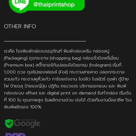
OTHER INFO
เราคือ โรงพิมพ์กล่องบรรจุภัณฑ์ พิมพ์กล่องครีม กล่องสบู่
(Packaging) ถุงกระดาษ (shopping bag) กล่องจั่วปังพรี่เมี่ยม
(Premium box) สติ๊กเกอร์กันปลอมโฮโลแกรม (hologram) เริ่มที่
1,000 ดวง ถุงซิปซองฟอยล์ (Foil) กระดาษสายคาด ปลอกกระดาษ
สวมแก้ว กระดาษหูหิ้วแก้ว การ์ดแต่งงาน ใบปลิว โบรชัวร์ ถุงผ้า ตู้ป้าย
ไฟ ป้ายฉลุ ป้ายธงญี่ปุ่น ปฎิทิน ครบวงจร บริการออกแบบ และ พิมพ์
กล่องระบบ offset และ digital print on demand รับทำกล่อง เริ่มต้น
ที่ 100 ใบ คุณภาพสูง รับผลิตงานด่วน เร่งได้ ด้วยทีมงานมืออาชีพ โรง
พิมพ์ผลิตเอง 100%