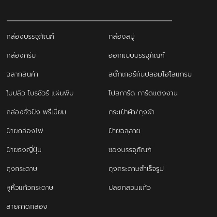
กล่องบรรจุภัณฑ์
กล่องสบู่
กล่องครีม
ออกแบบบรรจุภัณฑ์
ฉลากสินค้า
สติ๊กเกอร์กันปลอมโฮโลแกรม
ใบปลิว โบรชัวร์ แผ่นพับ
โปสการ์ด การ์ดแต่งงาน
กล่องจั่วปัง พรีเมี่ยม
กระเป๋าผ้า/ถุงผ้า
ป้ายกล่องไฟ
ป้ายฉลุลาย
ป้ายธงญี่ปุ่น
ซองบรรจุภัณฑ์
ถุงกระดาษ
ถุงกระดาษสำเร็จรูป
หูหิ้วแก้วกระดาษ
ปลอกสวมแก้ว
สายคาดกล่อง