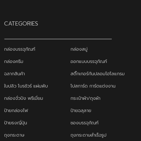
CATEGORIES
กล่องบรรจุภัณฑ์
กล่องสบู่
กล่องครีม
ออกแบบบรรจุภัณฑ์
ฉลากสินค้า
สติ๊กเกอร์กันปลอมโฮโลแกรม
ใบปลิว โบรชัวร์ แผ่นพับ
โปสการ์ด การ์ดแต่งงาน
กล่องจั่วปัง พรีเมี่ยม
กระเป๋าผ้า/ถุงผ้า
ป้ายกล่องไฟ
ป้ายฉลุลาย
ป้ายธงญี่ปุ่น
ซองบรรจุภัณฑ์
ถุงกระดาษ
ถุงกระดาษสำเร็จรูป