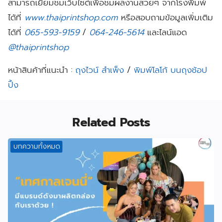
สามารถเยี่ยมชมเว็บไซต์เพื่อชมผลงานสวยๆ จากโรงพิมพ์
ได้ที่
www.thaiprintshop.com
หรือสอบถามข้อมูลเพิ่มเติม
ได้ที่
065-593-9159
/
064-246-5614
และไลน์แอด
@thaiprintshop
หน้าสินค้าที่แนะนำ :
ถุงไวน์ สําเพ็ง
/
พิมพ์โลโก้ บนถุงช้อป
ปิ้ง
Related Posts
บทความทั้งหมด