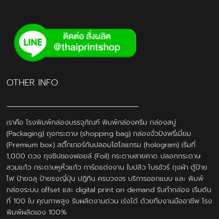
OTHER INFO
เราคือ โรงพิมพ์กล่องบรรจุภัณฑ์ พิมพ์กล่องครีม กล่องสบู่
(Packaging) ถุงกระดาษ (shopping bag) กล่องจั่วปังพรี่เมี่ยม
(Premium box) สติ๊กเกอร์กันปลอมโฮโลแกรม (hologram) เริ่มที่
1,000 ดวง ถุงซิปซองฟอยล์ (Foil) กระดาษสายคาด ปลอกกระดาษ
สวมแก้ว กระดาษหูหิ้วแก้ว การ์ดแต่งงาน ใบปลิว โบรชัวร์ ถุงผ้า ตู้ป้าย
ไฟ ป้ายฉลุ ป้ายธงญี่ปุ่น ปฎิทิน ครบวงจร บริการออกแบบ และ พิมพ์
กล่องระบบ offset และ digital print on demand รับทำกล่อง เริ่มต้น
ที่ 100 ใบ คุณภาพสูง รับผลิตงานด่วน เร่งได้ ด้วยทีมงานมืออาชีพ โรง
พิมพ์ผลิตเอง 100%