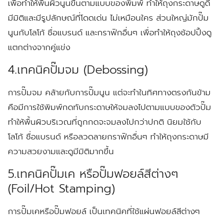
เพื่อทำให้พื้นผิวนูนขึ้นตามแบบของพิมพ์ ทำให้ถุงกระดาษดูดี
มีมิติและมีรูปลักษณ์ที่โดดเด่น ไม่เหมือนใคร ส่วนใหญ่มักปั๊ม
นูนกับโลโก้ ชื่อแบรนด์ และกราฟิกอื่นๆ เพื่อทำให้ถุงช้อปปิ้งดู
แตกต่างจากคู่แข่ง
4.เทคนิคปั๊มจม (Debossing)
การปั๊มจม คล้ายกับการปั๊มนูน แต่จะทำในทิศทางตรงกันข้าม
คือมีการใช้พิมพ์กดทับกระดาษให้จมลงไปตามแบบของตัวปั๊ม
ทำให้พื้นผิวบริเวณที่ถูกกดจะจมลงไปกว่าปกติ นิยมใช้กับ
โลโก้ ชื่อแบรนด์ หรือลวดลายกราฟิกอื่นๆ ทำให้ถุงกระดาษมี
ความสวยงามและดูมีมิติมากขึ้น
5.เทคนิคปั๊มเค หรือปั๊มฟอยล์สีต่างๆ
(Foil/Hot Stamping)
การปั๊มเคหรือปั๊มฟอยล์ เป็นเทคนิคที่ใช้แผ่นฟอยล์สีต่างๆ