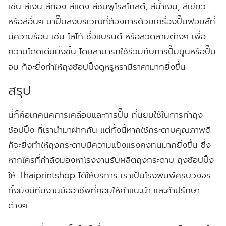
เช่น สีเงิน สีทอง สีแดง สีชมพูโรสโกลด์, สีน้ำเงิน, สีเขียว
หรือสีอื่นๆ มาปั๊มลงบริเวณที่ต้องการด้วยเครื่องปั๊มฟอยล์ที่
มีความร้อน เช่น โลโก้ ชื่อแบรนด์ หรือลวดลายต่างๆ เพื่อ
ความโดดเด่นยิ่งขึ้น โดยสามารถใช้ร่วมกับการปั๊มนูนหรือปั๊ม
จม ก็จะยิ่งทำให้ถุงช้อปปิ้งดูหรูหรามีราคามากยิ่งขึ้น
สรุป
นี่ก็คือเทคนิคการเคลือบและการปั๊ม ที่นิยมใช้ในการทำถุง
ช้อปปิ้ง ที่เรานำมาฝากกัน แต่ทั้งนี้หากใช้กระดาษคุณภาพดี
ก็จะยิ่งทำให้ถุงกระดาษมีความแข็งแรงคงทนมากยิ่งขึ้น ซึ่ง
หากใครที่กำลังมองหาโรงงานรับผลิตถุงกระดาษ ถุงช้อปปิ้ง
ให้ Thaiprintshop ได้ให้บริการ เราเป็นโรงพิมพ์ครบวงจร
ทั้งยังมีทีมงานมืออาชีพที่คอยให้คำแนะนำ และคำปรึกษา
ต่างๆ