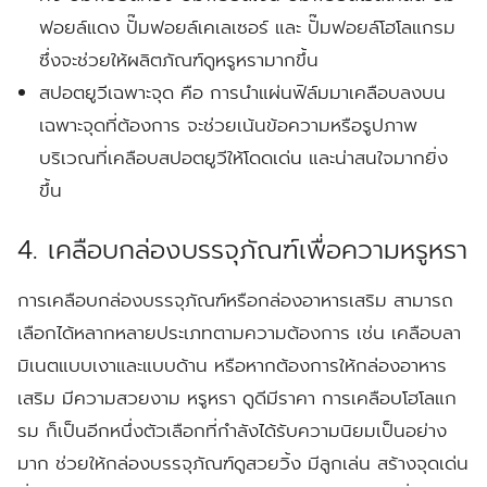
ฟอยล์แดง ปั๊มฟอยล์เคเลเซอร์ และ ปั๊มฟอยล์โฮโลแกรม
ซึ่งจะช่วยให้ผลิตภัณฑ์ดูหรูหรามากขึ้น
สปอตยูวีเฉพาะจุด
คือ การนำแผ่นฟิล์มมาเคลือบลงบน
เฉพาะจุดที่ต้องการ จะช่วยเน้นข้อความหรือรูปภาพ
บริเวณที่เคลือบสปอตยูวีให้โดดเด่น และน่าสนใจมากยิ่ง
ขึ้น
4. เคลือบกล่องบรรจุภัณฑ์เพื่อความหรูหรา
การเคลือบกล่องบรรจุภัณฑ์หรือกล่องอาหารเสริม สามารถ
เลือกได้หลากหลายประเภทตามความต้องการ เช่น เคลือบลา
มิเนตแบบเงาและแบบด้าน หรือหากต้องการให้กล่องอาหาร
เสริม มีความสวยงาม หรูหรา ดูดีมีราคา การเคลือบโฮโลแก
รม ก็เป็นอีกหนึ่งตัวเลือกที่กำลังได้รับความนิยมเป็นอย่าง
มาก ช่วยให้กล่องบรรจุภัณฑ์ดูสวยวิ้ง มีลูกเล่น สร้างจุดเด่น