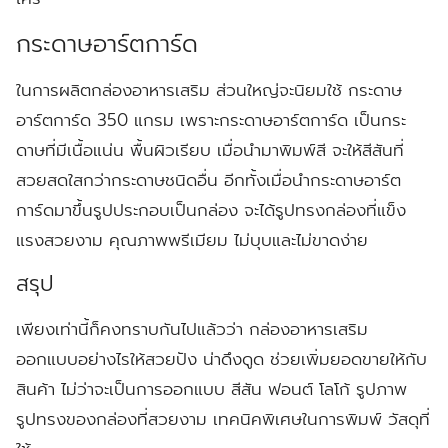
กระดาษอาร์ตการ์ด
ในการผลิตกล่องอาหารเสริม ส่วนใหญ่จะนิยมใช้ กระดาษ
อาร์ตการ์ด 350 แกรม เพราะกระดาษอาร์ตการ์ด เป็นกระ
ดาษที่มีเนื้อแน่น พื้นผิวเรียบ เมื่อนำมาพิมพ์สี จะให้สีสันที่
สวยสดใสกว่ากระดาษชนิดอื่น อีกทั้งเมื่อนำกระดาษอาร์ต
การ์ดมาขึ้นรูปประกอบเป็นกล่อง จะได้รูปทรงกล่องที่แข็ง
แรงสวยงาม คุณภาพพรีเมียม ไม่บุบและไม่ขาดง่าย
สรุป
เพียงเท่านี้ก็คงทราบกันไปแล้วว่า กล่องอาหารเสริม
ออกแบบอย่างไรให้สวยปัง น่าดึงดูด ช่วยเพิ่มยอดขายให้กับ
สินค้า ไม่ว่าจะเป็นการออกแบบ สีสัน ฟอนต์ โลโก้ รูปภาพ
รูปทรงของกล่องที่สวยงาม เทคนิคพิเศษในการพิมพ์ วัสดุที่