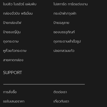
ใบปลิว โบรชัวร์ แผ่นพับ
โปสการ์ด การ์ดแต่งงาน
กล่องจั่วปัง พรีเมี่ยม
กระเป๋าผ้า/ถุงผ้า
ป้ายกล่องไฟ
ป้ายฉลุลาย
ป้ายธงญี่ปุ่น
ซองบรรจุภัณฑ์
ถุงกระดาษ
ถุงกระดาษสำเร็จรูป
หูหิ้วแก้วกระดาษ
ปลอกสวมแก้ว
สายคาดกล่อง
SUPPORT
การสั่งซื้อ
ติดต่อเรา
ขอใบเสนอราคา
เกี่ยวกับเรา