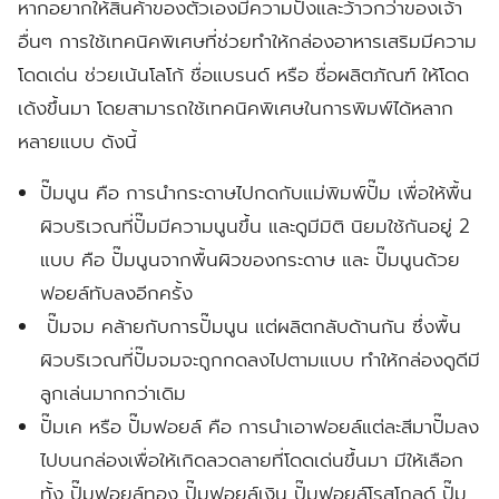
หากอยากให้สินค้าของตัวเองมีความปังและว้าวกว่าของเจ้า
อื่นๆ การใช้เทคนิคพิเศษที่ช่วยทำให้กล่องอาหารเสริมมีความ
โดดเด่น ช่วยเน้นโลโก้ ชื่อแบรนด์ หรือ ชื่อผลิตภัณฑ์ ให้โดด
เด้งขึ้นมา โดยสามารถใช้เทคนิคพิเศษในการพิมพ์ได้หลาก
หลายแบบ ดังนี้
ปั๊มนูน
คือ การนำกระดาษไปกดกับแม่พิมพ์ปั๊ม เพื่อให้พื้น
ผิวบริเวณที่ปั๊มมีความนูนขึ้น และดูมีมิติ นิยมใช้กันอยู่ 2
แบบ คือ ปั๊มนูนจากพื้นผิวของกระดาษ และ ปั๊มนูนด้วย
ฟอยล์ทับลงอีกครั้ง
ปั๊มจม
คล้ายกับการปั๊มนูน แต่ผลิตกลับด้านกัน ซึ่งพื้น
ผิวบริเวณที่ปั๊มจมจะถูกกดลงไปตามแบบ ทำให้กล่องดูดีมี
ลูกเล่นมากกว่าเดิม
ปั๊มเค หรือ ปั๊มฟอยล์
คือ การนำเอาฟอยล์แต่ละสีมาปั๊มลง
ไปบนกล่องเพื่อให้เกิดลวดลายที่โดดเด่นขึ้นมา มีให้เลือก
ทั้ง ปั๊มฟอยล์ทอง ปั๊มฟอยล์เงิน ปั๊มฟอยล์โรสโกลด์ ปั๊ม