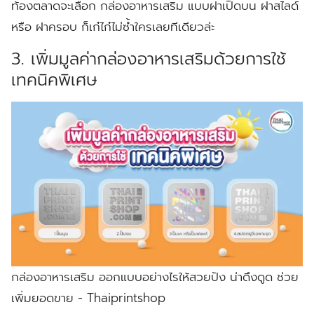
ท้องตลาดจะเลือก กล่องอาหารเสริม แบบฝาเปิดบน ฝาสไลด์
หรือ ฝาครอบ ก็เก๋ไก๋ไม่ซ้ำใครเลยทีเดียวล่ะ
3. เพิ่มมูลค่ากล่องอาหารเสริมด้วยการใช้
เทคนิคพิเศษ
กล่องอาหารเสริม ออกแบบอย่างไรให้สวยปัง น่าดึงดูด ช่วย
เพิ่มยอดขาย - Thaiprintshop