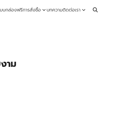
Call: 064-246-5614 | Line: @thaiprintshop
บบกล่องฟรี
การสั่งซื้อ
บทความ
ติดต่อเรา
ยงาม