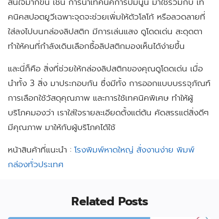
สนใจมากขึ้น เช่น การนำเทคนิคการปั๊มนูน มาใช้ร่วมกับ เท
คนิคสปอตยูวีเฉพาะจุดจะช่วยเพิ่มให้ตัวโลโก้ หรือลวดลายที่
ใส่ลงไปบนกล่องลิปสติก มีการเล่นแสง ดูโดดเด่น สะดุดตา
ทำให้คนที่กำลังเดินเลือกซื้อลิปสติกมองเห็นได้ง่ายขึ้น
และนี่ก็คือ สิ่งที่ช่วยให้กล่องลิปสติกของคุณดูโดดเด่น เมื่อ
นำทั้ง 3 สิ่ง มาประกอบกัน ซึ่งมีทั้ง การออกแบบบรรจุภัณฑ์
การเลือกใช้วัสดุคุณภาพ และการใช้เทคนิคพิเศษ ทำให้ผู้
บริโภคมองว่า เราใส่ใจรายละเอียดตั้งแต่ต้น คัดสรรแต่สิ่งดีๆ
มีคุณภาพ มาให้กับผู้บริโภคได้ใช้
หน้าสินค้าที่แนะนำ :
โรงพิมพ์หาดใหญ่ สั่งงานง่าย พิมพ์
กล่องทั่วประเทศ
Related Posts