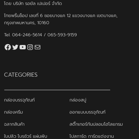
โดย บริษัท รอยัล เปเปอร์ จำกัด
ไทยพริ้นช็อป เลขที่ 6 ซอยบางแค 12 แขวงบางแค เขตบางแค,
กรุงเทพมหานคร, 10160
Tel.
064-246-5614
/
065-593-9159
Facebook
Twitter
YouTube
Instagram
thaiprintshop.aw@gmail.com
CATEGORIES
กล่องบรรจุภัณฑ์
กล่องสบู่
กล่องครีม
ออกแบบบรรจุภัณฑ์
ฉลากสินค้า
สติ๊กเกอร์กันปลอมโฮโลแกรม
ใบปลิว โบรชัวร์ แผ่นพับ
โปสการ์ด การ์ดแต่งงาน