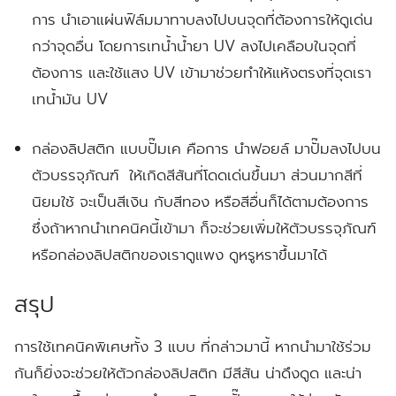
การ นำเอาแผ่นฟิล์มมาทาบลงไปบนจุดที่ต้องการให้ดูเด่น
กว่าจุดอื่น โดยการเทน้ำน้ำยา UV ลงไปเคลือบในจุดที่
ต้องการ และใช้แสง UV เข้ามาช่วยทำให้แห้งตรงที่จุดเรา
เทน้ำมัน UV
กล่องลิปสติก แบบปั๊มเค
คือการ นำฟอยล์ มาปั๊มลงไปบน
ตัวบรรจุภัณฑ์ ให้เกิดสีสันที่โดดเด่นขึ้นมา ส่วนมากสีที่
นิยมใช้ จะเป็นสีเงิน กับสีทอง หรือสีอื่นก็ได้ตามต้องการ
ซึ่งถ้าหากนำเทคนิคนี้เข้ามา ก็จะช่วยเพิ่มให้ตัวบรรจุภัณฑ์
หรือกล่องลิปสติกของเราดูแพง ดูหรูหราขึ้นมาได้
สรุป
การใช้เทคนิคพิเศษทั้ง 3 แบบ ที่กล่าวมานี้ หากนำมาใช้ร่วม
กันก็ยิ่งจะช่วยให้ตัวกล่องลิปสติก มีสีสัน น่าดึงดูด และน่า